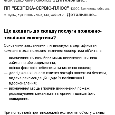
Луцьк, вулиця Євгена Сверстюка, 2
ПП "БЕЗПЕКА-СЕРВІС-ПЛЮС"
43000, Волинська область,
Детальніше...
м. Луцьк, вул. Винниченка, 14а, кабінет 26
Що входить до складу послуги пожежно-
технічної експертизи?
Основними завданнями, які виконують сертифіковані
компанії в ході пожежно-технічної експертизи об'єкта, є:
визначення потенційних місць виникнення вогнищ
займання або задимлення;
оцінка факторів небезпеки виникнення пожеж;
дослідження і аналіз вжитих заходів пожежної безпеки,
видача рекомендацій щодо їх поліпшення і
вдосконалення;
визначення місць і причин виникнення пожеж;
розслідування механізмів загоряння і шляхів його
поширення.
При попередній протипожежній експертизі об'єкту фахівці