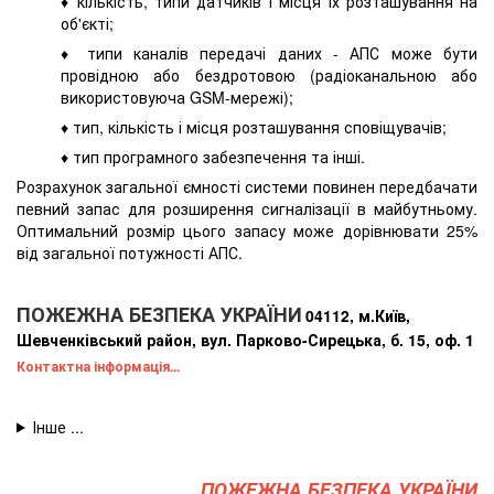
♦ кількість, типи датчиків і місця їх розташування на
об'єкті;
♦ типи каналів передачі даних - АПС може бути
провідною або бездротовою (радіоканальною або
використовуюча GSM-мережі);
♦ тип, кількість і місця розташування сповіщувачів;
♦ тип програмного забезпечення та інші.
Розрахунок загальної ємності системи повинен передбачати
певний запас для розширення сигналізації в майбутньому.
Оптимальний розмір цього запасу може дорівнювати 25%
від загальної потужності АПС.
ПОЖЕЖНА БЕЗПЕКА УКРАЇНИ
04112, м.Київ,
Шевченківський район, вул. Парково-Сирецька, б. 15, оф. 1
Контактна інформація...
ПОЖЕЖНА БЕЗПЕКА УКРАЇНИ