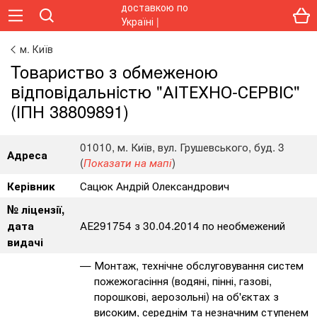
м. Київ
Toвapиcтвo з oбмeжeнoю
вiдпoвiдaльнicтю "АІТЕХНО-СЕРВІС"
(ІПН 38809891)
01010, м. Київ, вул. Грушевського, буд. 3
Адреса
(
)
Показати на мапі
Сацюк Андрій Олександрович
Керівник
№ ліцензії,
АЕ291754 з 30.04.2014 по необмежений
дата
видачі
Монтаж, технічне обслуговування систем
пожежогасіння (водяні, пінні, газові,
порошкові, аерозольні) на об'єктах з
високим, середнім та незначним ступенем