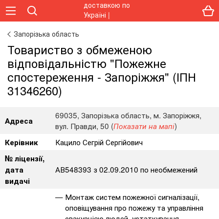
Запорізька область
Товариство з обмеженою
відповідальністю "Пожежне
спостереження - Запоріжжя" (ІПН
31346260)
69035, Запорізька область, м. Запоріжжя,
Адреса
вул. Правди, 50 (
)
Показати на мапі
Кацило Сегрій Сергійович
Керівник
№ ліцензії,
АВ548393 з 02.09.2010 по необмежений
дата
видачі
Монтаж систем пожежної сигналізації,
оповіщування про пожежу та управління
евакуацією людей, устаткування