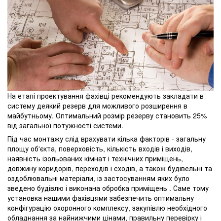
На етапі проектування фахівці рекомендують закладати в
систему деякий резерв для можливого розширення в
майбутньому. Оптимальний розмір резерву становить 25%
від загальної потужності системи.
Під час монтажу слід врахувати кілька факторів - загальну
площу об'єкта, поверховість, кількість входів і виходів,
наявність ізольованих кімнат і технічних приміщень,
довжину коридорів, переходів і сходів, а також будівельні та
оздоблювальні матеріали, із застосуванням яких було
зведено будівлю і виконана обробка приміщень . Саме тому
установка нашими фахівцями забезпечить оптимальну
конфігурацію охоронного комплексу, закупівлю необхідного
обладнання за найнижчими цінами, правильну перевірку і