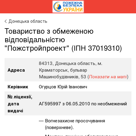
Донецька область
Toвapиcтвo з oбмeжeнoю
вiдпoвiдaльнicтю
"Пожстройпроект" (ІПН 37019310)
84313, Донецька область, м.
Краматорськ, бульвар
Адреса
Машинобудівників, 53 (
)
Показати на мапі
Огурцов Юрій Іванович
Керівник
№ ліцензії,
АГ595997 з 06.05.2010 по необмежений
дата
видачі
Вогнезахисне просочування
(поверхневе).