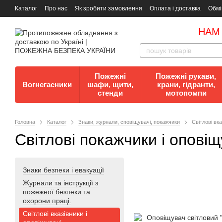
Каталог
Про нас
Як зробити замовлення
Оплата і доставка
Обмі
Документи
Контакти
Документи з пожежної безпеки
НАМ
Пожежні
Пожежні рукави,
Вогнегасники
шафи, щити,
крани, гідранти,
стенди
мотопомпи
Головна
Каталог
Знаки, журнали, сповіщувачі, покажчики
Світлові вка
Світлові покажчики і оповіщ
Знаки безпеки і евакуації
Журнали та інструкції з
пожежної безпеки та
охорони праці.
Світлові вказівники і