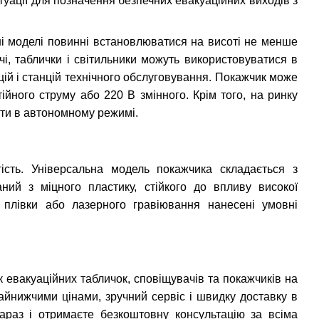
туації для позначення безпечних евакуаційних виходів з
ні моделі повинні встановлюватися на висоті не менше
чі, таблички і світильники можуть використовуватися в
нцій і станцій технічного обслуговування. Покажчик може
йного струму або 220 В змінного. Крім того, на ринку
вати в автономному режимі.
ість. Універсальна модель покажчика складається з
аний з міцного пластику, стійкого до впливу високої
плівки або лазерного гравіювання нанесені умовні
акуаційних табличок, сповіщувачів та покажчиків на
йнижчими цінами, зручний сервіс і швидку доставку в
араз і отримаєте безкоштовну консультацію за всіма