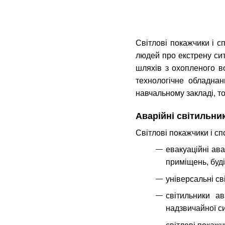
Світлові покажчики і с
людей про екстрену ситу
шляхів з охопленого в
технологічне обладнан
навчальному закладі, то
Аварійні світильник
Світлові покажчики і с
евакуаційні ава
приміщень, буді
універсальні св
світильники а
надзвичайної си