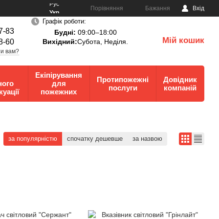
Рус
Порівняння
Бажання
Вхід
Укр
Графік роботи:
7-83
Будні:
09:00–18:00
Мій кошик
8-60
Вихідний:
Субота, Неділя.
0
и вам?
Екіпірування
Протипожежні
Довідник
ного
для
послуги
компаній
куації
пожежних
за популярністю
спочатку дешевше
за назвою