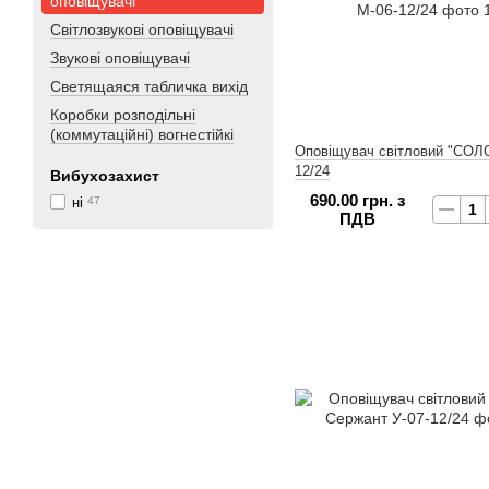
оповіщувачі
Світлозвукові оповіщувачі
Звукові оповіщувачі
Светящаяся табличка вихід
Коробки розподільні
(коммутаційні) вогнестійкі
Оповіщувач світловий "СОЛО
12/24
Вибухозахист
690.00 грн. з
ні
47
ПДВ