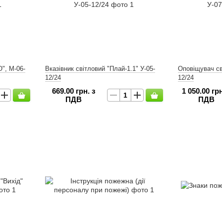
", М-06-
Вказівник світловий "Плай-1.1" У-05-
Оповіщувач св
12/24
12/24
669.00 грн. з
1 050.00 грн
ПДВ
ПДВ