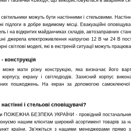
ики і таблички «Вихід», що використовуються в аварійній си
 світильники можуть бути настінними і стельовими. Настін
ні підлоги в добре видимому місці. Евакуаційні оповіщува
ель і на відкритих майданчиках складів, автозаправних ста
шні джерела електроживлення напругою 12 В чи 24 В пості
ні світлові моделі, які в екстреній ситуації можуть працю
 - конструкція
 може мати різну конструкцію, яка визначає його варт
 корпусу, екрану і світлодіодів. Захисний корпус викон
чних пошкоджень. На екран за допомогою самоклеючої 
настінні і стельові сповіщувачі?
и ПОЖЕЖНА БЕЗПЕКА УКРАЇНИ - провідний постачальник ев
понуємо нашим клієнтам широкий асортимент товарів за на
пункт країни. Зв'яжіться з нашими менеджерами прямо з