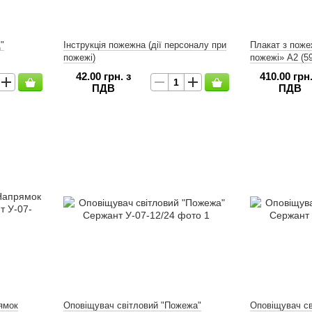
"
Інструкція пожежна (дії персоналу при
Плакат з поже
пожежі)
пожежі» А2 (5
42.00 грн. з
410.00 грн.
ПДВ
ПДВ
ямок
Оповіщувач світловий "Пожежа"
Оповіщувач св