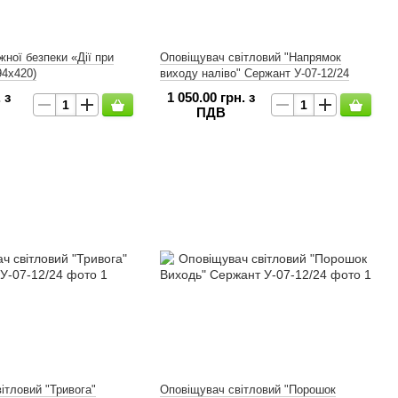
жної безпеки «Дії при
Оповіщувач світловий "Напрямок
94х420)
виходу наліво" Сержант У-07-12/24
 з
1 050.00 грн. з
ПДВ
ітловий "Тривога"
Оповіщувач світловий "Порошок