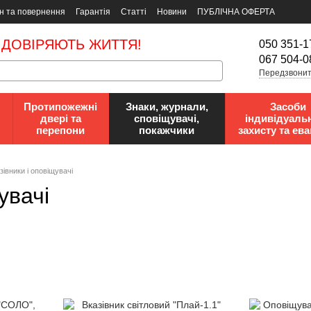
н та повернення
Гарантія
Статті
Новини
ПУБЛІЧНА ОФЕРТА
 ДОВІРЯЮТЬ ЖИТТЯ!
050 351-1
067 504-0
Передзвонит
Протипожежні
Знаки, журнали,
Засоби
двері та
сповіщувачі,
індивідуаль
перепони
покажчики
захисту та ева
зівники і оповіщувачі
увачі