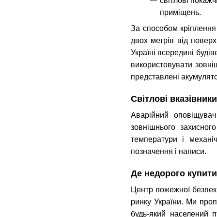
світлові покажч
приміщень.
За способом кріплення
двох метрів від поверх
Україні всередині будів
використовувати зовні
представлені акумулятор
Світлові вказівники
Аварійний оповіщувач
зовнішнього захисного
температури і механі
позначення і написи.
Де недорого купити 
Центр пожежної безпек
ринку України. Ми про
будь-який населений 