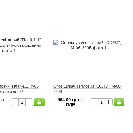
ловий "Плай-1.1" У-05-
Оповіщувач світловий "СОЛО", М-06-
ухозахищений
220В
 з
864.00 грн. з
ПДВ