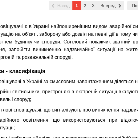
Назад
1
2
3
Вперед
По
повіщувачі є в Україні найпоширенішим видом аварійної си
ацію на об'єкті, заборону або дозвіл на певні дії в тому 
огнем будинку чи споруди. Світловий покажчик здатний вр
ня, запобігти виникненню надзвичайної ситуації на житло
рговій та розважальній споруді.
и - класифікація
повіщувачі в Україні за смисловим навантаженням діляться н
рійні світильники, пристрої які в екстреній ситуації вказу
вель і споруд;
ітлові сповіщувачі, що сигналізують про виникнення надзвича
варійного освітлення, що використовуються при відклю
туації;