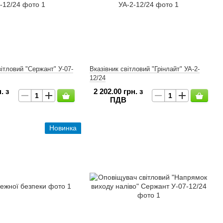
ітловий "Сержант" У-07-
Вказівник світловий "Грінлайт" УА-2-
12/24
. з
2 202.00 грн. з
ПДВ
Новинка