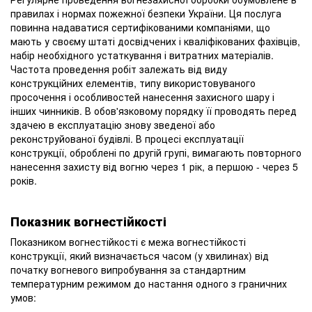
правилах і нормах пожежної безпеки України. Ця послуга
повинна надаватися сертифікованими компаніями, що
мають у своєму штаті досвідчених і кваліфікованих фахівців,
набір необхідного устаткування і витратних матеріалів.
Частота проведення робіт залежать від виду
конструкційних елементів, типу використовуваного
просочення і особливостей нанесення захисного шару і
інших чинників. В обов'язковому порядку її проводять перед
здачею в експлуатацію знову зведеної або
реконструйованої будівлі. В процесі експлуатації
конструкції, оброблені по другій групі, вимагають повторного
нанесення захисту від вогню через 1 рік, а першою - через 5
років.
Показник вогнестійкості
Показником вогнестійкості є межа вогнестійкості
конструкції, який визначається часом (у хвилинах) від
початку вогневого випробування за стандартним
температурним режимом до настання одного з граничних
умов: