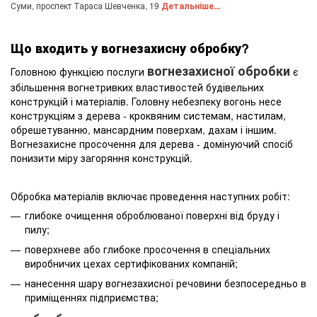
Суми, проспект Тараса Шевченка, 19
Детальніше...
Що входить у вогнезахисну обробку?
вогнезахисної обробки
Головною функцією послуги
є
збільшення вогнетривких властивостей будівельних
конструкцій і матеріалів. Головну небезпеку вогонь несе
конструкціям з дерева - кроквяним системам, настилам,
обрешетуванню, мансардним поверхам, дахам і іншим.
Вогнезахисне просочення для дерева - домінуючий спосіб
понизити міру загоряння конструкцій.
Обробка матеріалів включає проведення наступних робіт:
глибоке очищення оброблюваної поверхні від бруду і
пилу;
поверхневе або глибоке просочення в спеціальних
виробничих цехах сертифікованих компаній;
нанесення шару вогнезахисної речовини безпосередньо в
приміщеннях підприємства;