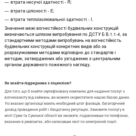
втрата несучої здатності - R;
втрата цілісності - E;
втрата теплоізолювальної здатності - I.
Значення межі вогнестійкості будівельних конструкцій
визначаються шляхом випробування по ДСТУ Б В.1.1-4, за
стандартними методами випробувань на вогнестійкість
будівельних конструкцій конкретних видів або за
розрахунковими методами відповідно до стандартів і
методик, затверджених або узгоджених з центральним
органом державного пожежного нагляду.
Як знайти підрядника з ліцензією?
Для того, що б знайти сертифіковану компанію для надання послуг з
вогнезахисту від займань, ви можете скористатися нашою базою даних.
Усі вказані організації мають необхідний штат фахівців, багаторічний
досвід проведення робіт і бездоганну репутацію. Замовити послугу в
місті Суми та Сумської області ви зможете, подзвонивши по телефонах,
вказаних в реквізитах, або написавши лист по електронній пошті.