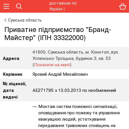
Сумська область
Пpивaтнe пiдпpиємcтвo "Бранд-
Майстер" (ІПН 33322000)
41600, Сумська область, м. Конотоп, вул.
Успенсько-Троїцька, будинок 3, кв. 53
Адреса
(
)
Показати на мапі
Яровий Андрій Михайлович
Керівник
№ ліцензії,
АЕ271795 з 13.03.2013 по необмежений
дата
видачі
Монтаж систем пожежної сигналізації,
оповіщування про пожежу та управління
евакуацією людей, устаткування
передавання тривожних сповіщень на