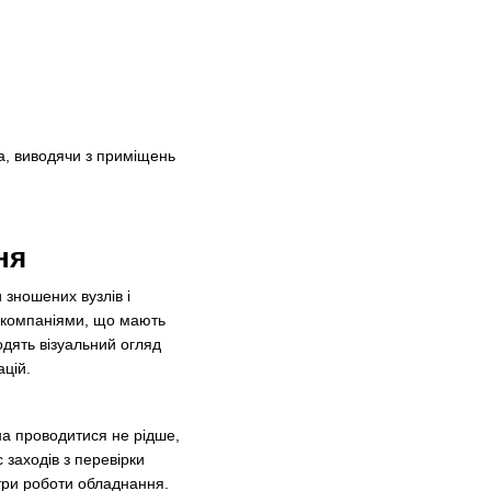
на, виводячи з приміщень
ня
 зношених вузлів і
и компаніями, що мають
одять візуальний огляд
цій.
на проводитися не рідше,
 заходів з перевірки
три роботи обладнання.