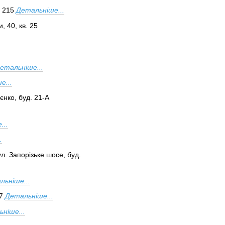
с 215
Детальніше...
, 40, кв. 25
етальніше...
е...
єнко, буд. 21-А
...
.
л. Запорізьке шосе, буд.
льніше...
7
Детальніше...
ніше...