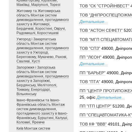
Краматорську, Курахове,
Макіївці, Маріуполі, Торезі
ТОВ "СК "СТРОЙІНВЕСТ"
Житомир та Житомирська
ТОВ "ДНІПРОСПЕЦПОЖМ
область Монтаж систем
димовидалення, протидимного
Детальніше...
захисту в Житомирі,
Бердичеві, Коростені, Овручі,
ТОВ "АСТОН СЕФЕТІ"
5207
Радомишлі, Коростишеві
ТОВ "МГП СПЕЦАВТОМАТ
Ужгород і Закарпатська
область Монтаж систем
димовидалення, протидимного
ТОВ "СПЗ"
49000, Дніпропе
захисту в Ужгороді,
Береговому, Мукачево, Рахові,
ПП "ЛЄОН"
49000, Дніпроп
Сваляві, Хусті
Детальніше...
Запоріжжя і Запорізька
область Монтаж систем
ПП "БАРЬЕР"
49000, Дніпр
димовидалення, протидимного
захисту в Запоріжжі,
ТОВ "ПТА"
49000, Дніпропе
Бердянську, Мелітополі,
Токмаку, Енергодарі,
ПП "ЦЕНТР ПРОТИПОЖЕЖ
Вільнянську
25, офіс
Детальніше...
Івано-Франківськ та Івано-
Франківська область Монтаж
ПП "ІТП ЦЕНТР"
51200, Дн
систем димовидалення,
протидимного захисту в Івано-
ПП "СПЕЦАВТОМАТИКА-К"
Франківську, Бурштині, Калуші,
Коломиї, Яремче
ТОВ КФ "ВВВ"
49101, Дніпр
Київ Монтаж систем