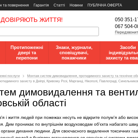
н та повернення
Гарантія
Статті
Новини
ПУБЛІЧНА ОФЕРТА
 ДОВІРЯЮТЬ ЖИТТЯ!
050 351-1
067 504-0
Передзвонит
Протипожежні
Знаки, журнали,
Засоби
двері та
сповіщувачі,
індивідуаль
перепони
покажчики
захисту та ева
ежні послуги
Монтаж систем димовидалення, протидимного захисту та технічне об
идимного захисту в Дніпрі, Кривому Розі, Марганці, Нікополі, Павлограді, Синельников
ем димовидалення та вентиляц
вській області
в'я і життя людей при пожежах несуть не відкрите полум'я або висок
ння. Дим проникає по внутрішнім воздуховодам об'єкта набагато шви
органи дихання людини. Для своєчасного видалення токсичних газі
вакуації людей в будівлях встановлюються спеціальні системи дим