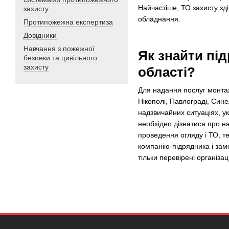
Найчастіше, ТО захисту зді
захисту
обладнання.
Протипожежна експертиза
Довідники
Навчання з пожежної
Як знайти під
безпеки та цивільного
захисту
області?
Для надання послуг монтажу
Нікополі, Павлограді, Син
надзвичайних ситуаціях, ук
необхідно дізнатися про на
проведення огляду і ТО, т
компанію-підрядника і зам
тільки перевірені організац