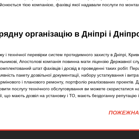
йснюється тією компанією, фахівці якої надавали послуги по монтажу
рядну організацію в Дніпрі і Дніп
 і технічної перевірки систем протидимного захисту в Дніпрі, Крив
ельникові, Апостолові компанія повинна мати ліцензію Державної сл
омплектований штат фахівців і досвід в проведенні таких робіт. Пер
явність пакету дозвільної документації, набору устаткування і витра
ермінового і планового ремонту, портфоліо реалізованих проектів. 
овити послугу технічного обслуговування ви можете скористатися н
ії, що мають дозвіл на установку і ТО, мають бездоганну репутацію і 
ПОЖЕЖНА 