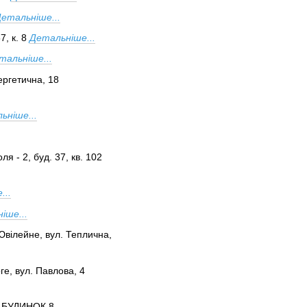
етальніше...
, к. 8
Детальніше...
тальніше...
ергетична, 18
ьніше...
я - 2, буд. 37, кв. 102
...
іше...
Ювілейне, вул. Теплична,
ге, вул. Павлова, 4
, БУДИНОК 8,