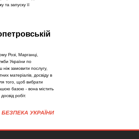
 та запуску її
ропетровській
ому Розі, Марганці,
ужби України по
ш ніж замовити послугу,
тних матеріалів, досвіду в
Для того, щоб вибрати
ашою базою - вона містить
досвід робіт.
БЕЗПЕКА УКРАЇНИ