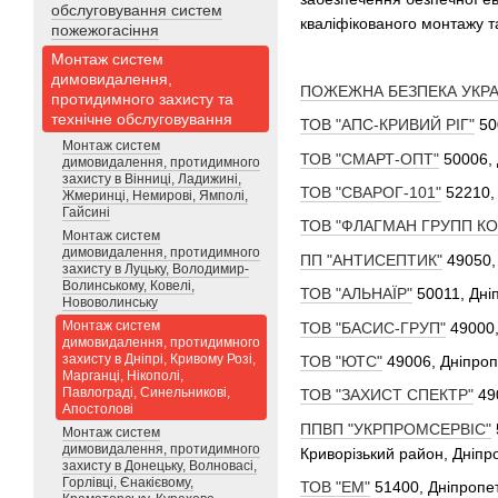
обслуговування систем
кваліфікованого монтажу т
пожежогасіння
Монтаж систем
димовидалення,
ПОЖЕЖНА БЕЗПЕКА УКРА
протидимного захисту та
технічне обслуговування
ТОВ "АПС-КРИВИЙ РІГ"
50
Монтаж систем
ТОВ "СМАРТ-ОПТ"
50006, 
димовидалення, протидимного
захисту в Вінниці, Ладижині,
ТОВ "СВАРОГ-101"
52210, 
Жмеринці, Немирові, Ямполі,
Гайсині
ТОВ "ФЛАГМАН ГРУПП К
Монтаж систем
димовидалення, протидимного
ПП "АНТИСЕПТИК"
49050,
захисту в Луцьку, Володимир-
Волинському, Ковелі,
ТОВ "АЛЬНАЇР"
50011, Дніп
Нововолинську
Монтаж систем
ТОВ "БАСИС-ГРУП"
49000,
димовидалення, протидимного
захисту в Дніпрі, Кривому Розі,
ТОВ "ЮТС"
49006, Дніпропе
Марганці, Нікополі,
Павлограді, Синельникові,
ТОВ "ЗАХИСТ СПЕКТР"
49
Апостолові
ППВП "УКРПРОМСЕРВІС"
Монтаж систем
димовидалення, протидимного
Криворізький район, Дніпр
захисту в Донецьку, Волновасі,
Горлівці, Єнакієвому,
ТОВ "ЕМ"
51400, Дніпропет