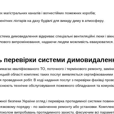
 магістральних каналів і вогнестійких пожежних коробів;
енітних ліхтарів на даху будівлі для викиду диму в атмосферу.
истема димовидалення відкриває спеціальні вентиляційні люки і вік
еплового випромінювання, надаючи людям можливість евакуюватися.
ь перевірки системи димовидален
агає кваліфікованого ТО, поточного і термінового ремонту, заміни
інницькій області комплекс таких послуг виявляється сертифікованим
ля проведення робіт. В ході надання послуг з перевірки фахівці пров
йснюють технічне обслуговування пожежного обладнання та комуніка
жної безпеки України огляд і перевірка протидимної системи повин
ов'язковому порядку - по закінченню ремонту або установки. Комплекс
отоколом випробувань протидимного захисту, фіксуючим всі параме