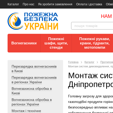
Каталог
Про нас
Як зробити замовлення
Оплата і доставка
Обмі
Документи
Контакти
Документи з пожежної безпеки
НАМ
Пожежні
Пожежні рукави,
Вогнегасники
шафи, щити,
крани, гідранти,
стенди
мотопомпи
Головна
Каталог
Протипож
Перезарядка вогнегасників
Монтаж систем димовидалення, прот
в Києві
Монтаж сист
Перезарядка вогнегасників
Дніпропетро
в регіонах України
Вогнезахисна обробка в
Києві
Головну загрозу для здоро
Вогнезахисна обробка в
газоподібні продукти горі
регіонах України
безпосередньо впливає на 
Монтаж і технічне
забезпечення безпечної е