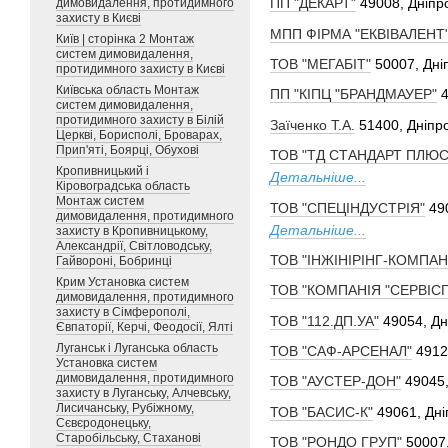
ПП "ДЕКАРТ"
49008, Дніпро
димовидалення, протидимного
захисту в Києві
МПП ФІРМА "ЕКВІВАЛЕНТ
Київ | сторінка 2 Монтаж
систем димовидалення,
ТОВ "МЕГАБІТ"
50007, Дніп
протидимного захисту в Києві
Київська область Монтаж
ПП "КІПЦ "БРАНДМАУЕР"
4
систем димовидалення,
протидимного захисту в Білій
Заїченко Т.А.
51400, Дніпр
Церкві, Борисполі, Броварах,
Прип'яті, Боярці, Обухові
ТОВ "ТД СТАНДАРТ ПЛЮС
Кропивницький і
Детальніше...
Кіровоградська область
Монтаж систем
ТОВ "СПЕЦІНДУСТРІЯ"
49
димовидалення, протидимного
Детальніше...
захисту в Кропивницькому,
Александрії, Світловодську,
ТОВ "ІНЖІНІРІНГ-КОМПАН
Гайвороні, Бобринці
Крим Установка систем
ТОВ "КОМПАНІЯ "СЕРВІСГ
димовидалення, протидимного
захисту в Сімферополі,
ТОВ "112.ДП.УА"
49054, Дн
Євпаторії, Керчі, Феодосії, Ялті
Луганськ і Луганська область
ТОВ "САФ-АРСЕНАЛ"
4912
Установка систем
димовидалення, протидимного
ТОВ "АУСТЕР-ДОН"
49045,
захисту в Луганську, Алчевську,
Лисичанську, Рубіжному,
ТОВ "БАСИС-К"
49061, Дні
Сєвєродонецьку,
Старобільську, Стаханові
ТОВ "РОНДО ГРУП"
50007,