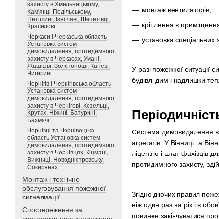
захисту в Хмельницькому,
монтаж вентиляторів;
Кам'янці-Подільському,
Нетішині, Ізяславі, Шепетівці,
кріплення в приміщеннях
Красилові
Черкаси і Черкаська область
установка спеціальних з
Установка систем
димовидалення, протидимного
захисту в Черкасах, Умані,
Жашкові, Золотоноші, Каневі,
У разі пожежної ситуації с
Чигирині
будівлі дим і надлишки т
Чернігів і Чернігівська область
Установка систем
димовидалення, протидимного
захисту в Чернігові, Козельці,
Періодичніст
Крутах, Ніжині, Батурині,
Бахмачі
Чернівці та Чернівецька
Система димовидалення вим
область Установка систем
агрегатів. У Вінниці та В
димовидалення, протидимного
захисту в Чернівцях, Кіцмані,
ліцензію і штат фахівців д
Вижниці, Новодністровську,
протидимного захисту, зді
Сокирянах
Монтаж і технічне
обслуговування пожежної
Згідно діючих правил поже
сигналізації
ніж один раз на рік і в об
Спостереження за
повинен закінчуватися пр
системами протипожежного