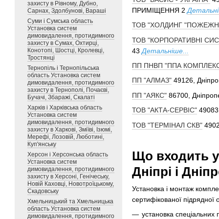
захисту в Рівному, Дубно,
ПРИМІЩЕННЯ 2
Детальні
Сарнах, Здолбунові, Вараші
Суми і Сумська область
ТОВ "ХОЛДИНГ "ПОЖЕЖН
Установка систем
димовидалення, протидимного
ТОВ "КОРПОРАТИВНІ СИС
захисту в Сумах, Охтирці,
43
Детальніше...
Конотопі, Шостці, Кролевці,
Тростянці
ПП ПНВП "ППА КОМПЛЕК
Тернопіль і Тернопільська
область Установка систем
ПП "АЛМАЗ"
49126, Дніпроп
димовидалення, протидимного
захисту в Тернополі, Почаєві,
ПП "АЯКС"
86700, Дніпропе
Бучачі, Збаражі, Скалаті
Харків і Харківська область
ТОВ "АКТА-СЕРВІС"
49083,
Установка систем
димовидалення, протидимного
ТОВ "ТЕРМІНАЛ СКВ"
4902
захисту в Харкові, Зміїві, Ізюмі,
Мерефі, Лозовій, Люботині,
Куп'янську
Що входить у
Херсон і Херсонська область
Установка систем
Дніпрі і Дніп
димовидалення, протидимного
захисту в Херсоні, Генічеську,
Новій Каховці, Новотроїцькому,
Установка і монтаж компле
Скадовську
сертифікованої підрядної о
Хмельницький та Хмельницька
область Установка систем
установка спеціальних
димовидалення, протидимного