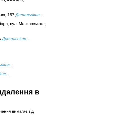
ька, 157
Детальніше...
іпро, вул. Маяковського,
А
Детальніше...
ніше...
ше...
идалення в
ачення вимагає від