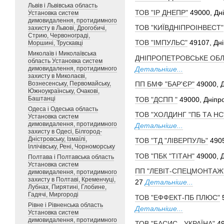
Львів і Львівська область
ТОВ "ІР ДНЕПР"
49000, Дн
Установка систем
димовидалення, протидимного
ТОВ "КИЇВДНІПРОІНВЕСТ"
захисту в Львові, Дрогобичі,
Стрию, Червонограді,
ТОВ "ІМПУЛЬС"
49107, Дні
Моршині, Трускавці
Миколаїв і Миколаївська
ДНІПРОПЕТРОВСЬКЕ ОБЛ
область Установка систем
Детальніше...
димовидалення, протидимного
захисту в Миколаєві,
Вознесенську, Первомайську,
ПП БМФ "БАР'ЄР"
49000, Д
Южноукраїнську, Очакові,
Баштанці
ТОВ "ДСПП "
49000, Дніпро
Одеса і Одеська область
ТОВ "ХОЛДИНГ "ПБ ТА НС
Установка систем
димовидалення, протидимного
Детальніше...
захисту в Одесі, Білгород-
Дністровську, Ізмаїлі,
ТОВ "ТД "ЛІВЕРПУЛЬ"
4905
Іллічівську, Рені, Чорноморську
ТОВ "ПБК "ТІТАН"
49000, Д
Полтава і Полтавська область
Установка систем
ПП "ЛЕВІТ-СПЕЦМОНТАЖ
димовидалення, протидимного
захисту в Полтаві, Кременчуці,
27
Детальніше...
Лубнах, Пирятині, Глобине,
Гадячі, Миргороді
ТОВ "ЕФФЕКТ-ПБ ПЛЮС"
Рівне і Рівненська область
Детальніше...
Установка систем
димовидалення, протидимного
ТОВ "БАСИС - УКРАЇНА"
4