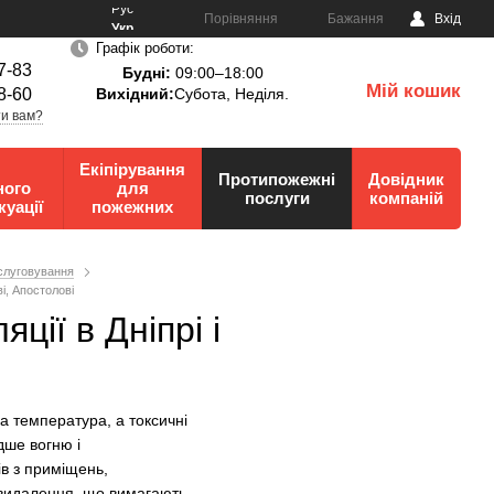
Рус
Порівняння
Бажання
Вхід
Укр
Графік роботи:
7-83
Будні:
09:00–18:00
Мій кошик
8-60
Вихідний:
Субота, Неділя.
0
и вам?
Екіпірування
Протипожежні
Довідник
ного
для
послуги
компаній
куації
пожежних
слуговування
і, Апостолові
ії в Дніпрі і
а температура, а токсичні
дше вогню і
в з приміщень,
овидалення, що вимагають