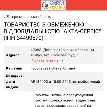
Дніпропетровська область
ТОВАРИСТВО З ОБМЕЖЕНОЮ
ВІДПОВІДАЛЬНІСТЮ "АКТА-СЕРВІС"
(ІПН 34499579)
49083, Дніпропетровська область, м.
Дніпро, вул. Собінова, буд. 1
Адреса
(
)
Показати на мапі
Тубольцева Олена Юріївна
Керівник
№ ліцензії,
АЕ184403 з 18.05.2013 по необмежений
дата
видачі
Монтаж, технічне обслуговування
систем пожежогасіння (водяні, пінні,
газові, порошкові, аерозольні) на