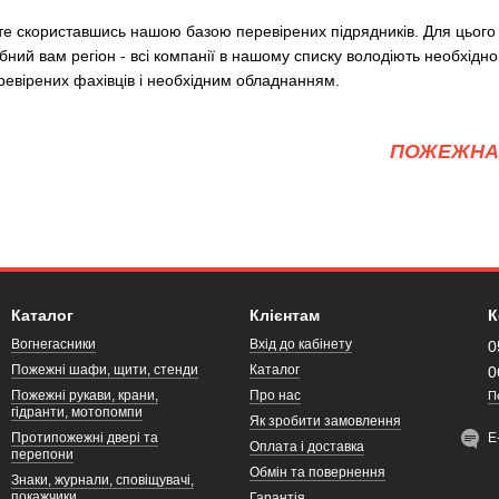
те скориставшись нашою базою перевірених підрядників. Для цього
ібний вам регіон - всі компанії в нашому списку володіють необхідн
евірених фахівців і необхідним обладнанням.
ПОЖЕЖНА 
Каталог
Клієнтам
К
Вогнегасники
Вхід до кабінету
0
Пожежні шафи, щити, стенди
Каталог
0
Пожежні рукави, крани,
Про нас
П
гідранти, мотопомпи
Як зробити замовлення
Протипожежні двері та
Е
Оплата і доставка
перепони
Обмін та повернення
Знаки, журнали, сповіщувачі,
покажчики
Гарантія