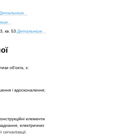
Детальніше...
іше...
, кв. 53
Детальніше...
ої
изи об'єкта, є:
шення і вдосконалення;
конструкційні елементи
бладнання, електричних
 сигналізації
.