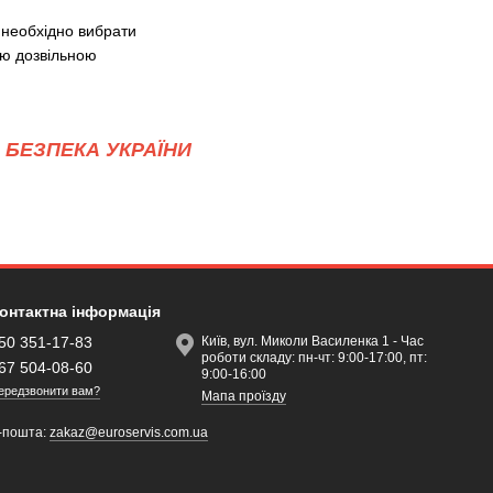
 необхідно вибрати
ою дозвільною
БЕЗПЕКА УКРАЇНИ
онтактна інформація
50 351-17-83
Київ, вул. Миколи Василенка 1 - Час
роботи складу: пн-чт: 9:00-17:00, пт:
67 504-08-60
9:00-16:00
ередзвонити вам?
Мапа проїзду
-пошта:
zakaz@euroservis.com.ua