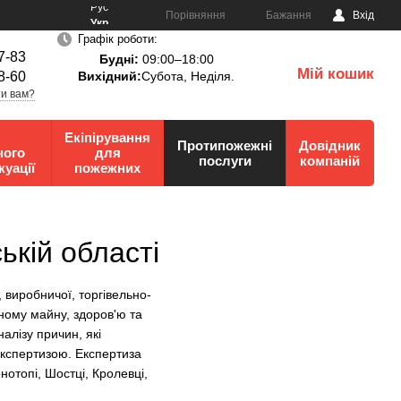
Рус
Порівняння
Бажання
Вхід
Укр
Графік роботи:
7-83
Будні:
09:00–18:00
Мій кошик
8-60
Вихідний:
Субота, Неділя.
0
и вам?
Екіпірування
Протипожежні
Довідник
ного
для
послуги
компаній
куації
пожежних
ькій області
 виробничої, торгівельно-
нному майну, здоров'ю та
алізу причин, які
кспертизою. Експертиза
отопі, Шостці, Кролевці,