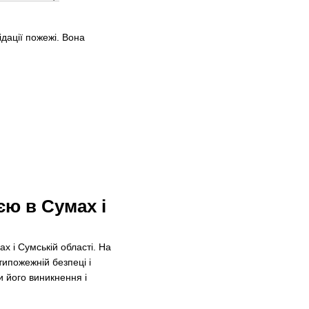
дації пожежі. Вона
єю в Сумах і
х і Сумській області. На
типожежній безпеці і
и його виникнення і