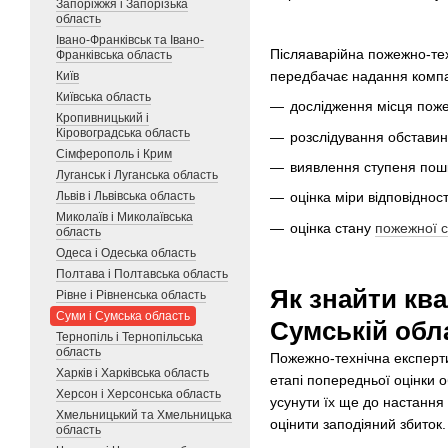
Запоріжжя і Запорізька
область
Івано-Франківськ та Івано-
Післяаварійна пожежно-тех
Франківська область
передбачає надання компа
Київ
Київська область
дослідження місця поже
Кропивницький і
Кіровоградська область
розслідування обстави
Сімферополь і Крим
виявлення ступеня пошк
Луганськ і Луганська область
Львів і Львівська область
оцінка міри відповіднос
Миколаїв і Миколаївська
оцінка стану
пожежної с
область
Одеса і Одеська область
Полтава і Полтавська область
Як знайти ква
Рівне і Рівненська область
Суми і Сумська область
Сумській обл
Тернопіль і Тернопільська
область
Пожежно-технічна експертиз
Харків і Харківська область
етапі попередньої оцінки о
Херсон і Херсонська область
усунути їх ще до настання 
Хмельницький та Хмельницька
оцінити заподіяний збиток.
область