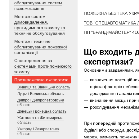
обслуговування систем
пожежогасіння
ПОЖЕЖНА БЕЗПЕКА УКРА
Монтаж систем
димовидалення,
ТОВ "СПЕЦАВТОМАТИКА 
протидимного захисту та
ПП "БРАНД-МАЙСТЕР"
416
технічне обслуговування
Монтаж і технічне
обслуговування пожежної
Що входить д
сигналізації
експертизи?
Спостереження за
системами протипожежного
Основними завданнями, які 
захисту
визначення потенційни
Протипожежна експертиза
оцінка факторів небезп
Вінниця та Вінницька область
дослідження і аналіз в
Луцьк і Волинська область
визначення місць і при
Дніпро і Дніпропетровська
область
розслідування механізм
Донецьк і Донецька область
Житомир та Житомирська
область
При попередній протипожеж
Ужгород і Закарпатська
будівлі або споруди, досл
область
мереж, вивчають пожежну і