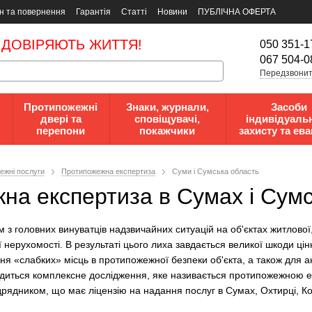
н та повернення
Гарантія
Статті
Новини
ПУБЛІЧНА ОФЕРТА
 ДОВІРЯЮТЬ ЖИТТЯ!
050 351-1
067 504-0
Передзвонит
Протипожежні
Знаки, журнали,
Засоби
двері та
сповіщувачі,
індивідуаль
перепони
покажчики
захисту та ева
ежні послуги
Протипожежна експертиза
Суми і Сумська область
а експертиза в Сумах і Сумс
з головних винуватців надзвичайних ситуацій на об'єктах житлової,
 нерухомості. В результаті цього лиха завдається великої шкоди ці
я «слабких» місць в протипожежної безпеки об'єкта, а також для ан
диться комплексне дослідження, яке називається протипожежною е
рядником, що має ліцензію на надання послуг в Сумах, Охтирці, Кон