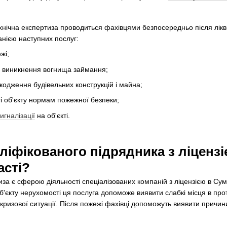
нічна експертиза проводиться фахівцями безпосередньо після лікві
нією наступних послуг:
жі;
н виникнення вогнища займання;
одження будівельних конструкцій і майна;
ті об'єкту нормам пожежної безпеки;
игналізації
на об'єкті.
ліфікованого підрядника з ліцензі
асті?
а є сферою діяльності спеціалізованих компаній з ліцензією в Сума
б'єкту нерухомості ця послуга допоможе виявити слабкі місця в про
кризової ситуації. Після пожежі фахівці допоможуть виявити причин