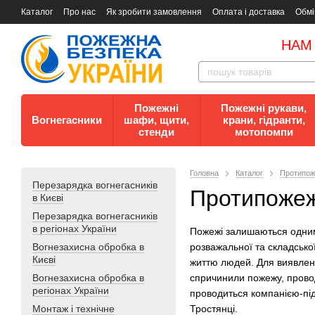
Каталог
Про нас
Як зробити замовлення
Оплата і доставка
Обмі
Документи
Контакти
Документи з пожежної безпеки
НАМ
Пожежні
Пожежні рукави,
Вогнегасники
шафи, щити,
крани, гідранти,
стенди
мотопомпи
Головна
Каталог
Протипож
Перезарядка вогнегасників
Протипожежн
в Києві
Перезарядка вогнегасників
в регіонах України
Пожежі залишаються одним 
Вогнезахисна обробка в
розважальної та складської
Києві
життю людей. Для виявленн
Вогнезахисна обробка в
спричинили пожежу, прово
регіонах України
проводиться компанією-під
Монтаж і технічне
Тростянці.