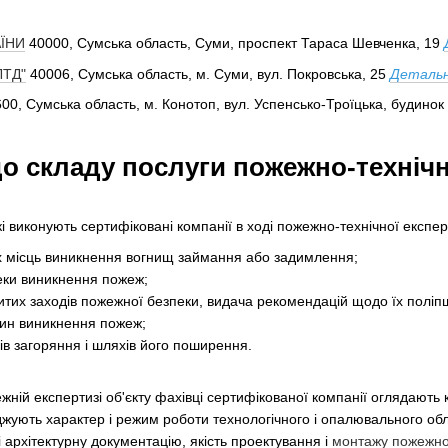
ЇНИ
40000, Сумська область, Суми, проспект Тараса Шевченка, 19
ЛТД"
40006, Сумська область, м. Суми, вул. Покровська, 25
Детальн
00, Сумська область, м. Конотоп, вул. Успенсько-Троїцька, будинок 3
о складу послуги пожежно-технічн
виконують сертифіковані компанії в ході пожежно-технічної експерт
х місць виникнення вогнищ займання або задимлення;
еки виникнення пожеж;
житих заходів пожежної безпеки, видача рекомендацій щодо їх поліп
чин виникнення пожеж;
ів загоряння і шляхів його поширення.
ній експертизі об'єкту фахівці сертифікованої компанії оглядають 
іджують характер і режим роботи технологічного і опалювального о
 архітектурну документацію, якість проектування і
монтажу пожежної