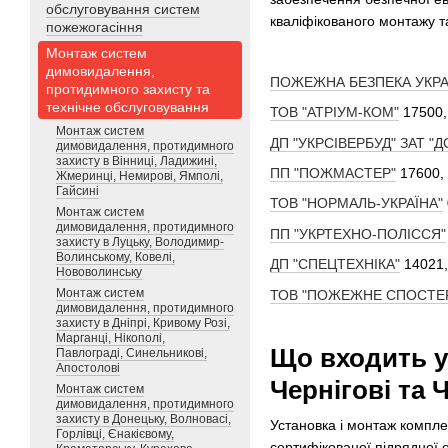
обслуговування систем
кваліфікованого монтажу т
пожежогасіння
Монтаж систем
димовидалення,
ПОЖЕЖНА БЕЗПЕКА УКРА
протидимного захисту та
технічне обслуговування
ТОВ "АТРІУМ-КОМ"
17500,
Монтаж систем
ДП "УКРСІВЕРБУД" ЗАТ "Д
димовидалення, протидимного
захисту в Вінниці, Ладижині,
ПП "ПОЖМАСТЕР"
17600, 
Жмеринці, Немирові, Ямполі,
Гайсині
ТОВ "НОРМАЛЬ-УКРАЇНА"
Монтаж систем
димовидалення, протидимного
ПП "УКРТЕХНО-ПОЛІССЯ"
захисту в Луцьку, Володимир-
Волинському, Ковелі,
ДП "СПЕЦТЕХНІКА"
14021,
Нововолинську
Монтаж систем
ТОВ "ПОЖЕЖНЕ СПОСТЕР
димовидалення, протидимного
захисту в Дніпрі, Кривому Розі,
Марганці, Нікополі,
Що входить у
Павлограді, Синельникові,
Апостолові
Чернігові та 
Монтаж систем
димовидалення, протидимного
захисту в Донецьку, Волновасі,
Установка і монтаж компле
Горлівці, Єнакієвому,
сертифікованої підрядної о