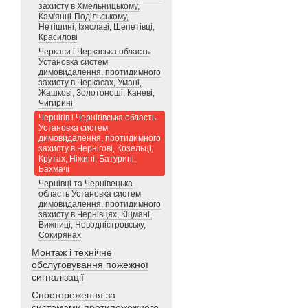
захисту в Хмельницькому,
Кам'янці-Подільському,
Нетішині, Ізяславі, Шепетівці,
Красилові
Черкаси і Черкаська область
Установка систем
димовидалення, протидимного
захисту в Черкасах, Умані,
Жашкові, Золотоноші, Каневі,
Чигирині
Чернігів і Чернігівська область
Установка систем
димовидалення, протидимного
захисту в Чернігові, Козельці,
Крутах, Ніжині, Батурині,
Бахмачі
Чернівці та Чернівецька
область Установка систем
димовидалення, протидимного
захисту в Чернівцях, Кіцмані,
Вижниці, Новодністровську,
Сокирянах
Монтаж і технічне
обслуговування пожежної
сигналізації
Спостереження за
системами протипожежного