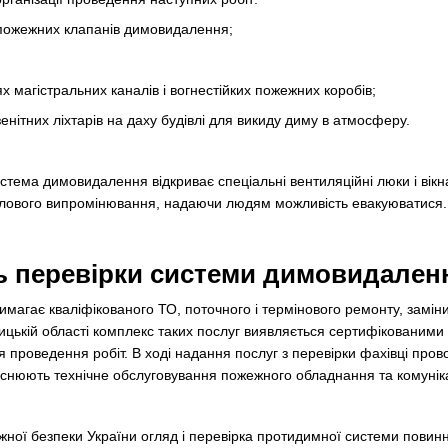
 пожежних клапанів димовидалення;
 магістральних каналів і вогнестійких пожежних коробів;
енітних ліхтарів на даху будівлі для викиду диму в атмосферу.
истема димовидалення відкриває спеціальні вентиляційні люки і вік
еплового випромінювання, надаючи людям можливість евакуюватися.
ь перевірки системи димовидален
агає кваліфікованого ТО, поточного і термінового ремонту, заміни
інницькій області комплекс таких послуг виявляється сертифікованим
ля проведення робіт. В ході надання послуг з перевірки фахівці пров
йснюють технічне обслуговування пожежного обладнання та комуніка
жної безпеки України огляд і перевірка протидимної системи повин