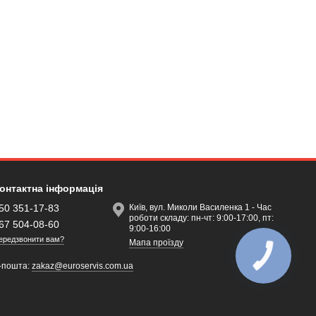
онтактна інформація
50 351-17-83
Київ, вул. Миколи Василенка 1 - Час
роботи складу: пн-чт: 9:00-17:00, пт:
67 504-08-60
9:00-16:00
ередзвонити вам?
Мапа проїзду
-пошта:
zakaz@euroservis.com.ua