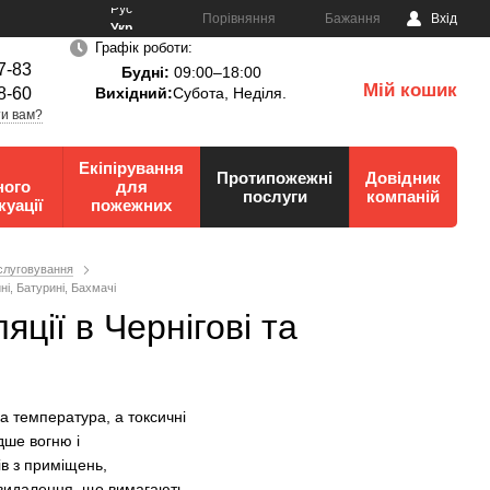
Рус
Порівняння
Бажання
Вхід
Укр
Графік роботи:
7-83
Будні:
09:00–18:00
Мій кошик
8-60
Вихідний:
Субота, Неділя.
0
и вам?
Екіпірування
Протипожежні
Довідник
ного
для
послуги
компаній
куації
пожежних
слуговування
ні, Батурині, Бахмачі
ії в Чернігові та
а температура, а токсичні
дше вогню і
в з приміщень,
овидалення, що вимагають