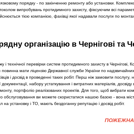
ов'язковому порядку - по закінченню ремонту або установки. Комплекс
отоколом випробувань протидимного захисту, фіксуючим всі параме
йснюється тією компанією, фахівці якої надавали послуги по монтажу
рядну організацію в Чернігові та Ч
 і технічної перевірки систем протидимного захисту в Чернігові, Коз
я повинна мати ліцензію Державної служби України по надзвичайних
ців і досвід в проведенні таких робіт. Перш ніж замовити послугу, 
ї документації, набору устаткування і витратних матеріалів, досвіду
емонту, портфоліо реалізованих проектів. Для того, щоб вибрати ко
го обслуговування ви можете скористатися нашою базою - вона місти
іл на установку і ТО, мають бездоганну репутацію і досвід робіт.
ПОЖЕЖНА 