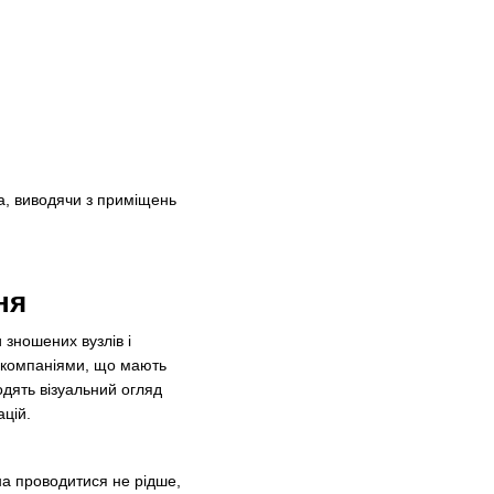
на, виводячи з приміщень
ня
 зношених вузлів і
и компаніями, що мають
одять візуальний огляд
цій.
на проводитися не рідше,