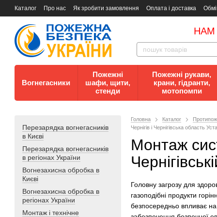
Каталог
Про нас
Як зробити замовлення
Оплата і доставка
Обмі
Документи
Контакти
Документи з пожежної безпеки
НАМ
Пожежні
Пожежні рукави,
Вогнегасники
шафи, щити,
крани, гідранти,
стенди
мотопомпи
Головна
Каталог
Протипож
Перезарядка вогнегасників
Чернігів і Чернігівська область Ус
в Києві
Монтаж сист
Перезарядка вогнегасників
Чернігівські
в регіонах України
Вогнезахисна обробка в
Києві
Головну загрозу для здоро
Вогнезахисна обробка в
газоподібні продукти горі
регіонах України
безпосередньо впливає на 
Монтаж і технічне
забезпечення безпечної е