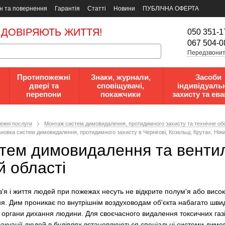
н та повернення
Гарантія
Статті
Новини
ПУБЛІЧНА ОФЕРТА
 ДОВІРЯЮТЬ ЖИТТЯ!
050 351-1
067 504-0
Передзвонит
Протипожежні
Знаки, журнали,
Засоби
двері та
сповіщувачі,
індивідуаль
перепони
покажчики
захисту та ева
ежні послуги
Монтаж систем димовидалення, протидимного захисту та технічне об
тановка систем димовидалення, протидимного захисту в Чернігові, Козельці, Крутах, Ніжи
ем димовидалення та вентиляц
й області
в'я і життя людей при пожежах несуть не відкрите полум'я або висок
ння. Дим проникає по внутрішнім воздуховодам об'єкта набагато шви
органи дихання людини. Для своєчасного видалення токсичних газі
вакуації людей в будівлях встановлюються спеціальні системи дим