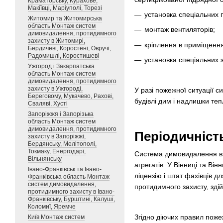
Краматорську, Курахове,
Макіївці, Маріуполі, Торезі
установка спеціальних
Житомир та Житомирська
область Монтаж систем
монтаж вентиляторів;
димовидалення, протидимного
захисту в Житомирі,
кріплення в приміщеннях
Бердичеві, Коростені, Овручі,
Радомишлі, Коростишеві
установка спеціальних з
Ужгород і Закарпатська
область Монтаж систем
димовидалення, протидимного
захисту в Ужгороді,
У разі пожежної ситуації с
Береговому, Мукачево, Рахові,
будівлі дим і надлишки т
Сваляві, Хусті
Запоріжжя і Запорізька
область Монтаж систем
димовидалення, протидимного
Періодичніст
захисту в Запоріжжі,
Бердянську, Мелітополі,
Токмаку, Енергодарі,
Система димовидалення вим
Вільнянську
агрегатів. У Вінниці та В
Івано-Франківськ та Івано-
ліцензію і штат фахівців д
Франківська область Монтаж
систем димовидалення,
протидимного захисту, зді
протидимного захисту в Івано-
Франківську, Бурштині, Калуші,
Коломиї, Яремче
Згідно діючих правил поже
Київ Монтаж систем