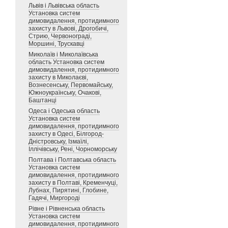
Львів і Львівська область
Установка систем
димовидалення, протидимного
захисту в Львові, Дрогобичі,
Стрию, Червонограді,
Моршині, Трускавці
Миколаїв і Миколаївська
область Установка систем
димовидалення, протидимного
захисту в Миколаєві,
Вознесенську, Первомайську,
Южноукраїнську, Очакові,
Баштанці
Одеса і Одеська область
Установка систем
димовидалення, протидимного
захисту в Одесі, Білгород-
Дністровську, Ізмаїлі,
Іллічівську, Рені, Чорноморську
Полтава і Полтавська область
Установка систем
димовидалення, протидимного
захисту в Полтаві, Кременчуці,
Лубнах, Пирятині, Глобине,
Гадячі, Миргороді
Рівне і Рівненська область
Установка систем
димовидалення, протидимного