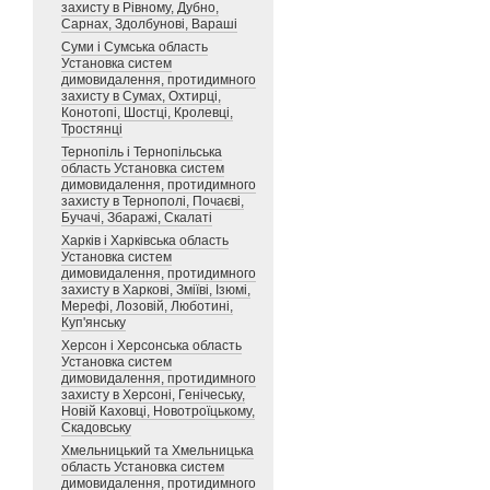
захисту в Рівному, Дубно,
Сарнах, Здолбунові, Вараші
Суми і Сумська область
Установка систем
димовидалення, протидимного
захисту в Сумах, Охтирці,
Конотопі, Шостці, Кролевці,
Тростянці
Тернопіль і Тернопільська
область Установка систем
димовидалення, протидимного
захисту в Тернополі, Почаєві,
Бучачі, Збаражі, Скалаті
Харків і Харківська область
Установка систем
димовидалення, протидимного
захисту в Харкові, Зміїві, Ізюмі,
Мерефі, Лозовій, Люботині,
Куп'янську
Херсон і Херсонська область
Установка систем
димовидалення, протидимного
захисту в Херсоні, Генічеську,
Новій Каховці, Новотроїцькому,
Скадовську
Хмельницький та Хмельницька
область Установка систем
димовидалення, протидимного