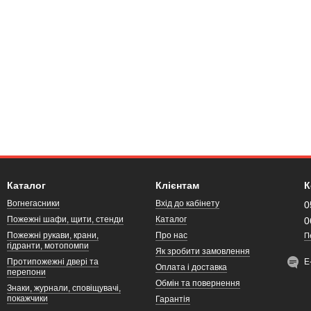
Каталог
Клієнтам
К
Вогнегасники
Вхід до кабінету
0
Пожежні шафи, щити, стенди
Каталог
0
Пожежні рукави, крани,
Про нас
П
гідранти, мотопомпи
Як зробити замовлення
Протипожежні двері та
Е
Оплата і доставка
перепони
Обмін та повернення
Знаки, журнали, сповіщувачі,
покажчики
Гарантія