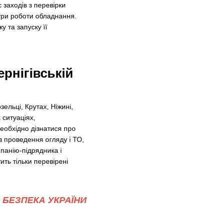
 заходів з перевірки
три роботи обладнання.
 та запуску її
ернігівській
ельці, Крутах, Ніжині,
 ситуаціях,
необхідно дізнатися про
 в проведення огляду і ТО,
мпанію-підрядника і
ть тільки перевірені
БЕЗПЕКА УКРАЇНИ