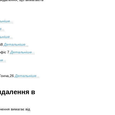
ніше...
...
ніше...
68
Детальніше...
офіс 7
Детальніше...
е...
 Гонча,26
Детальніше...
идалення в
ачення вимагає від