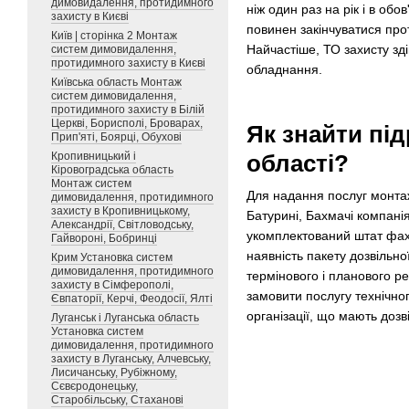
димовидалення, протидимного
ніж один раз на рік і в об
захисту в Києві
повинен закінчуватися пр
Київ | сторінка 2 Монтаж
Найчастіше, ТО захисту зді
систем димовидалення,
протидимного захисту в Києві
обладнання.
Київська область Монтаж
систем димовидалення,
протидимного захисту в Білій
Церкві, Борисполі, Броварах,
Як знайти під
Прип'яті, Боярці, Обухові
Кропивницький і
області?
Кіровоградська область
Монтаж систем
Для надання послуг монтажу
димовидалення, протидимного
захисту в Кропивницькому,
Батурині, Бахмачі компані
Александрії, Світловодську,
укомплектований штат фахів
Гайвороні, Бобринці
наявність пакету дозвільно
Крим Установка систем
димовидалення, протидимного
термінового і планового р
захисту в Сімферополі,
замовити послугу технічно
Євпаторії, Керчі, Феодосії, Ялті
організації, що мають дозв
Луганськ і Луганська область
Установка систем
димовидалення, протидимного
захисту в Луганську, Алчевську,
Лисичанську, Рубіжному,
Сєвєродонецьку,
Старобільську, Стаханові