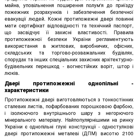
майна, уповільнення поширення полум'я до приїзду
пожежних розрахунків і забезпечення безпечної
евакуації людей. Кожні протипожежні двері повинні
мати сертифікат відповідності та технічний паспорт,
що засвідчує її захисні властивості. Правила
протипожежної безпеки України регламентують
використання в житлових, виробничих, офісних,
складських та торгово-розважальних будівлях,
спорудах та інших спеціальних захисних архітектурно-
будівельних перешкод - вогнестійких воріт, штор і
люків.
Двері протипожежні однопільні -
характеристики
Протипожежні двері виготовляються з тонкостінних
сталевих листів, пофарбованих порошковою фарбою,
і ізолюючого внутрішнього шару з негорючого
мінерального матеріалу. Найпопулярнішими на ринку
України є однопільні глухі конструкції - одностулкові
двері протипожежні металеві (ДПМ) висотю 2100