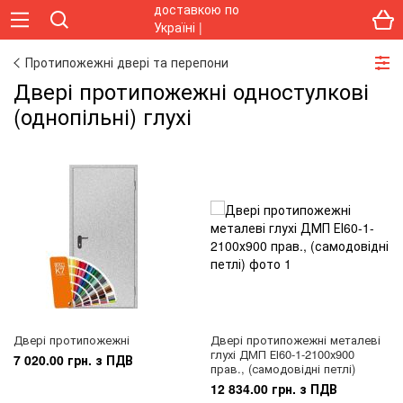
Протипожежні двері та перепони
Двері протипожежні одностулкові
(однопільні) глухі
Двері протипожежні
Двері протипожежні металеві
глухі ДМП ЕІ60-1-2100х900
7 020.00 грн. з ПДВ
прав., (самодовідні петлі)
12 834.00 грн. з ПДВ