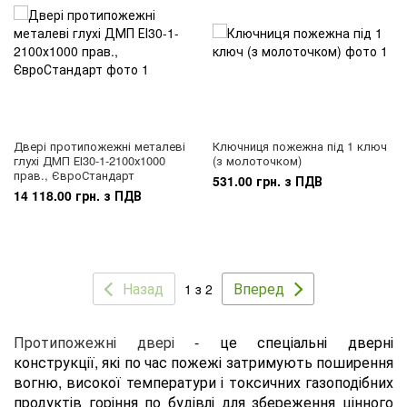
Двері протипожежні металеві
Ключниця пожежна під 1 ключ
глухі ДМП ЕІ30-1-2100х1000
(з молоточком)
прав., ЄвроСтандарт
531.00 грн. з ПДВ
14 118.00 грн. з ПДВ
Назад
Вперед
1 з 2
Протипожежні двері
- це спеціальні дверні
конструкції, які по час пожежі затримують поширення
вогню, високої температури і токсичних газоподібних
продуктів горіння по будівлі для збереження цінного