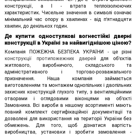
конструкції, а I - втрата теплоізолюючих
характеристик. Чисельне значення в символі означає
мінімальний час опору в хвилинах - від п'ятнадцяти
хвилин, до декількох годин.
Де купити одностулкові вогнестійкі дверні
конструкції в Україні за найвигіднішою ціною?
Компанія ПОЖЕЖНА БЕЗПЕКА УКРАЇНИ - це різні
конструкції протипожежних дверей
для об'єктів
житлового, виробничого, складського та
адміністративного і торгово-розважального
призначення. Наша компанія займається
виготовленням та монтажем однопільних і двопільних
захисних конструкцій глухого типу, з вентиляційними
отворами і оглядовими віконцями на об'єкті
Замовника. Всі вироби в нашому асортименті мають
повний комплект сертифікаційної документації та
дозволені для використання на території України без
обмежень. Для того, щоб дізнатися вартість
виробництва, установки і зробити замовлення -