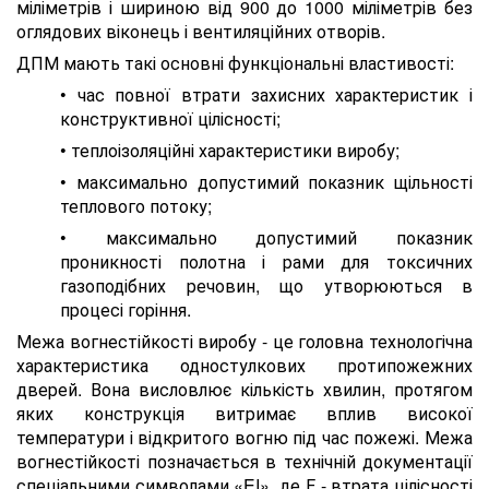
міліметрів і шириною від 900 до 1000 міліметрів без
оглядових віконець і вентиляційних отворів.
ДПМ мають такі основні функціональні властивості:
• час повної втрати захисних характеристик і
конструктивної цілісності;
• теплоізоляційні характеристики виробу;
• максимально допустимий показник щільності
теплового потоку;
• максимально допустимий показник
проникності полотна і рами для токсичних
газоподібних речовин, що утворюються в
процесі горіння.
Межа вогнестійкості виробу - це головна технологічна
характеристика одностулкових протипожежних
дверей. Вона висловлює кількість хвилин, протягом
яких конструкція витримає вплив високої
температури і відкритого вогню під час пожежі. Межа
вогнестійкості позначається в технічній документації
спеціальними символами «EI», де Е - втрата цілісності