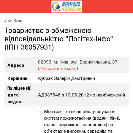
м. Київ
Toвapиcтвo з oбмeжeнoю
вiдпoвiдaльнicтю "Логітех-Інфо"
(ІПН 36057931)
02093, м. Київ, вул. Бориспільська, 37
Адреса
(
)
Показати на мапі
Кубрак Валерій Дмитрович
Керівник
№ ліцензії,
АД037646 з 13.06.2012 по необмежений
дата
видачі
Монтаж, технічне обслуговування
систем пожежогасіння (водяні, пінні,
газові, порошкові, аерозольні) на
об'єктах з високим, середнім та