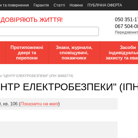
н та повернення
Гарантія
Статті
Новини
ПУБЛІЧНА ОФЕРТА
 ДОВІРЯЮТЬ ЖИТТЯ!
050 351-1
067 504-0
Передзвонит
Протипожежні
Знаки, журнали,
Засоби
двері та
сповіщувачі,
індивідуаль
перепони
покажчики
захисту та ева
вo "ЦЕНТР ЕЛЕКТРОБЕЗПЕКИ" (ІПН 36865774)
ЦЕНТР ЕЛЕКТРОБЕЗПЕКИ" (ІПН
 кв. 106 (
Показати на мапі
)