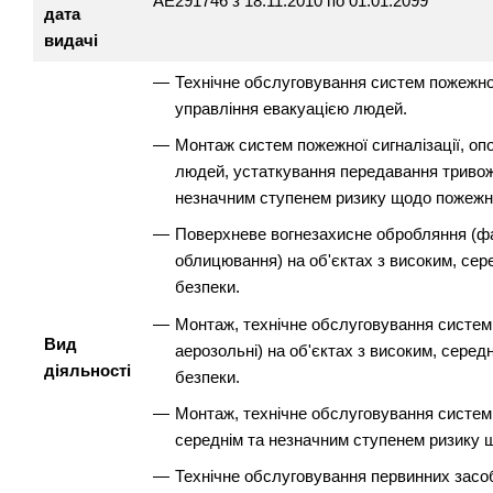
АЕ291746 з 18.11.2010 по 01.01.2099
дата
видачі
Технічне обслуговування систем пожежної
управління евакуацією людей.
Монтаж систем пожежної сигналізації, оп
людей, устаткування передавання тривожн
незначним ступенем ризику щодо пожежно
Поверхневе вогнезахисне обробляння (ф
облицювання) на об'єктах з високим, се
безпеки.
Монтаж, технічне обслуговування систем по
Вид
аерозольні) на об'єктах з високим, сере
діяльності
безпеки.
Монтаж, технічне обслуговування систем 
середнім та незначним ступенем ризику 
Технічне обслуговування первинних засоб