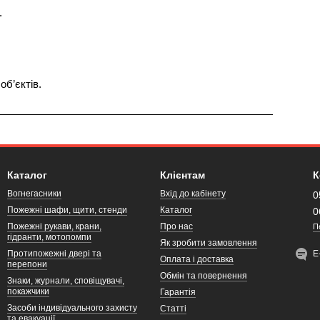
.
б’єктів.
Каталог
Клієнтам
К
Вогнегасники
Вхід до кабінету
0
Пожежні шафи, щити, стенди
Каталог
0
Пожежні рукави, крани,
Про нас
П
гідранти, мотопомпи
Як зробити замовлення
Протипожежні двері та
Е
Оплата і доставка
перепони
Обмін та повернення
Знаки, журнали, сповіщувачі,
покажчики
Гарантія
Засоби індивідуального захисту
Статті
та евакуації