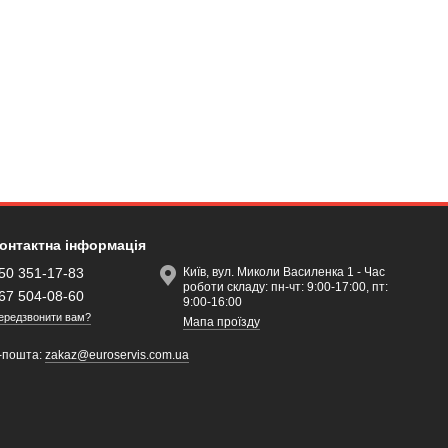
онтактна інформація
50 351-17-83
Київ, вул. Миколи Василенка 1 - Час
роботи складу: пн-чт: 9:00-17:00, пт:
67 504-08-60
9:00-16:00
ередзвонити вам?
Мапа проїзду
-пошта:
zakaz@euroservis.com.ua