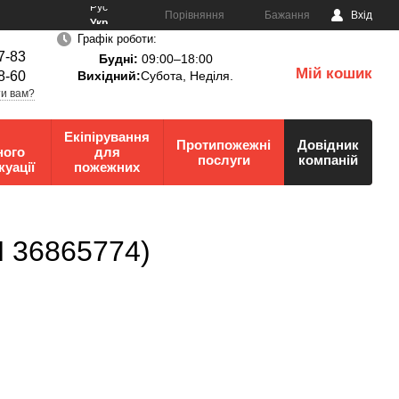
Рус
Порівняння
Бажання
Вхід
Укр
Графік роботи:
7-83
Будні:
09:00–18:00
Мій кошик
8-60
Вихідний:
Субота, Неділя.
0
и вам?
Екіпірування
Протипожежні
Довідник
ного
для
послуги
компаній
куації
пожежних
 36865774)