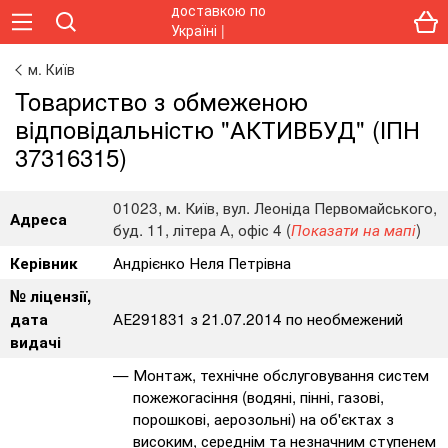
м. Київ
Toвapиcтвo з oбмeжeнoю
вiдпoвiдaльнicтю "АКТИВБУД" (ІПН
37316315)
01023, м. Київ, вул. Леоніда Первомайського,
Адреса
буд. 11, літера А, офіс 4 (
)
Показати на мапі
Андрієнко Неля Петрівна
Керівник
№ ліцензії,
АЕ291831 з 21.07.2014 по необмежений
дата
видачі
Монтаж, технічне обслуговування систем
пожежогасіння (водяні, пінні, газові,
порошкові, аерозольні) на об'єктах з
високим, середнім та незначним ступенем