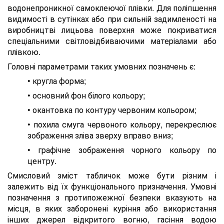
водонепроникної самоклеючої плівки. Для поліпшення
видимості в сутінках або при сильній задимленості на
виробництві лицьова поверхня може покриватися
спеціальними світловідбиваючими матеріалами або
плівкою.
Головні параметрами таких умовних позначень є:
• кругла форма;
• основний фон білого кольору;
• окантовка по контуру червоним кольором;
• похила смуга червоного кольору, перекреслює
зображення зліва зверху вправо вниз;
• графічне зображення чорного кольору по
центру.
Смисловий зміст табличок може бути різним і
залежить від їх функціонального призначення. Умовні
позначення з протипожежної безпеки вказують на
місця, в яких заборонені куріння або використання
інших джерел відкритого вогню, гасіння водою