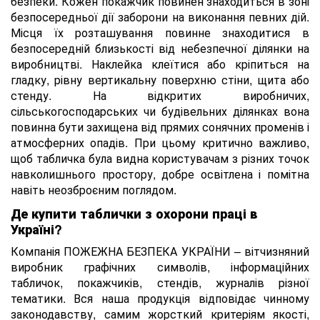
безпеки. Кожен покажчик повинен знаходиться в зоні
безпосередньої дії заборони на виконання певних дій.
Місця їх розташування повинне знаходитися в
безпосередній близькості від небезпечної ділянки на
виробництві. Наклейка клеїтися або кріпиться на
гладку, рівну вертикальну поверхню стіни, щита або
стенду. На відкритих виробничих,
сільськогосподарських чи будівельних ділянках вона
повинна бути захищена від прямих сонячних променів і
атмосферних опадів. При цьому критично важливо,
щоб табличка була видна користувачам з різних точок
навколишнього простору, добре освітлена і помітна
навіть неозброєним поглядом.
Де купити таблички з охорони праці в
Україні?
Компанія ПОЖЕЖНА БЕЗПЕКА УКРАЇНИ – вітчизняний
виробник графічних символів, інформаційних
табличок, покажчиків, стендів, журналів різної
тематики. Вся наша продукція відповідає чинному
законодавству, самим жорсткий критеріям якості,