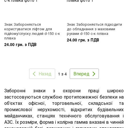
Знак Забороняється
Знак Забороняється підходити
користуватися ліфтом для
до обладнання з маховими
підйому/спуску людей d-150 с-к
рухами d-150 с-к плівка
плівка
24.00 грн. з ПДВ
24.00 грн. з ПДВ
Назад
Вперед
1 з 4
Заборонні знаки з охорони праці широко
застосовуються службою протипожежної безпеки на
об'єктах офісної, торговельної, складської та
промислової нерухомості, відкритих будівельних
майданчиках, станціях технічного обслуговування і
АЗС. Їх розміри, форма і колірна гамма вказані в чинній