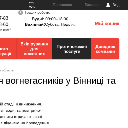
Рус
Порівняння
Бажання
Вхід
Укр
Графік роботи:
7-83
Будні:
09:00–18:00
Мій кошик
8-60
Вихідний:
Субота, Неділя.
0
и вам?
Екіпірування
Протипожежні
Довідник
ного
для
послуги
компаній
куації
пожежних
а область
вогнегасників у Вінниці та
стадії її виникнення.
ві, водні та повітряно-
егасники втрачають свої
ає ліцензію на проведення