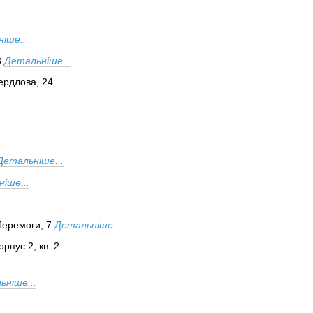
іше...
3
Детальніше...
вердлова, 24
Детальніше...
іше...
Перемоги, 7
Детальніше...
орпус 2, кв. 2
ьніше...