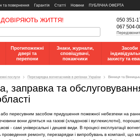
н та повернення
Гарантія
Статті
Новини
ПУБЛІЧНА ОФЕРТА
 ДОВІРЯЮТЬ ЖИТТЯ!
050 351-1
067 504-0
Передзвонит
Протипожежні
Знаки, журнали,
Засоби
двері та
сповіщувачі,
індивідуаль
перепони
покажчики
захисту та ева
ежні послуги
Перезарядка вогнегасників в регіонах України
Вінниця та Вінницьк
, заправка та обслуговування 
області
або пересувним засобом придушення пожежної небезпеки на ранній 
човини вони діляться на газові (хладонові і вуглекислотні), порошко
шкові - самі універсальні і дешеві види. В процесі експлуатації вогн
 проведення ремонту, перезарядки і випробувань в компанії, що м