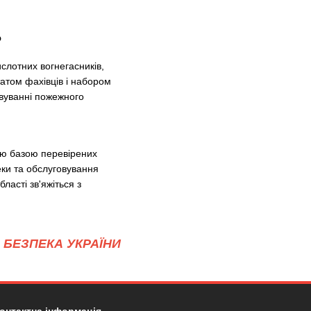
?
слотних вогнегасників,
татом фахівців і набором
овуванні пожежного
ою базою перевірених
еки та обслуговування
ласті зв'яжіться з
БЕЗПЕКА УКРАЇНИ