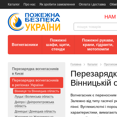
Каталог
Про нас
Як зробити замовлення
Оплата і доставка
Обмі
Документи
Контакти
Документи з пожежної безпеки
НАМ
Пожежні
Пожежні рукави,
Вогнегасники
шафи, щити,
крани, гідранти,
стенди
мотопомпи
Головна
Каталог
Протипож
Перезарядка вогнегасників
Перезарядка
в Києві
Перезарядка вогнегасників
Вінницькій 
в регіонах України
Вінниця та Вінницька область
Вогнегасник є переносним 
Луцьк і Волинська область
Залежно від типу гасячої ре
Дніпро і Дніпропетровська
область
пінні. Вуглекислотні і поро
Донецьк і Донецька область
характеристики, вимагають