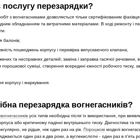
 послугу перезарядки?
 робіт з вогнегасниками дозволяється тільки сертифікованим фахівц
хідним обладнанням та витратними матеріалами. В ході ремонту і п
ти:
я балонів;
явність пошкоджень корпусу і перевірка випускаючого клапана;
жених та несправних деталей; заміна і заправка гасячої речовини,
и порошкової суміші, створення всередині ємності робочого тиску, 
я корпусу і маркування.
рібна перезарядка вогнегасників?
вогнегасників
усіх типів необхідна після їх використання, при виявл
рпуса або критичному падінні внутрішнього тиску. Діагностика та пе
егулярно, не рідше, ніж один раз на рік.
Порошкові
моделі вогнегасн
жаються один раз в два роки, а вуглекислотні - один раз в п'ять ро