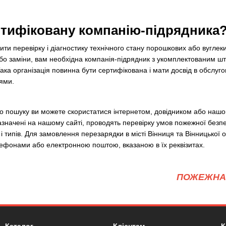
ртифіковану компанію-підрядника
ти перевірку і діагностику технічного стану порошкових або вуглеки
або заміни, вам необхідна компанія-підрядник з укомплектованим ш
ака організація повинна бути сертифікована і мати досвід в обслуг
ями.
го пошуку ви можете скористатися інтернетом, довідником або наш
 зазначені на нашому сайті, проводять перевірку умов пожежної безп
і типів. Для замовлення перезарядки в місті Вінниця та Вінницької об
ефонами або електронною поштою, вказаною в їх реквізитах.
ПОЖЕЖНА 