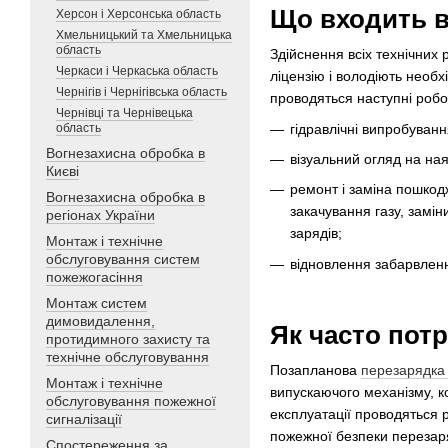
Що входить в
Херсон і Херсонська область
Хмельницький та Хмельницька
область
Здійснення всіх технічних
Черкаси і Черкаська область
ліцензію і володіють необ
Чернігів і Чернігівська область
проводяться наступні робо
Чернівці та Чернівецька
гідравлічні випробуванн
область
Вогнезахисна обробка в
візуальний огляд на на
Києві
ремонт і заміна пошкод
Вогнезахисна обробка в
закачування газу, замін
регіонах України
зарядів;
Монтаж і технічне
обслуговування систем
відновлення забарвленн
пожежогасіння
Монтаж систем
димовидалення,
Як часто пот
протидимного захисту та
технічне обслуговування
Позапланова
перезарядка 
Монтаж і технічне
випускаючого механізму, ко
обслуговування пожежної
експлуатації проводяться р
сигналізації
пожежної безпеки перезаряд
Спостереження за