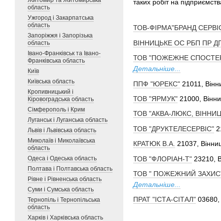
Житомир та Житомирська
таких робіт на підприємств
область
Ужгород і Закарпатська
область
ТОВ-ФІРМА"БРАНД СЕРВІ
Запоріжжя і Запорізька
ВІННИЦЬКЕ ОС РБП ПР Д
область
Івано-Франківськ та Івано-
ТОВ "ПОЖЕЖНЕ СПОСТЕ
Франківська область
Детальніше...
Київ
Київська область
ППФ "ЮРЕКС"
21011, Вінн
Кропивницький і
ТОВ "ЯРМУК"
21000, Вінни
Кіровоградська область
Сімферополь і Крим
ТОВ "АКВА-ЛЮКС, ВІННИЦ
Луганськ і Луганська область
ТОВ "ДРУКТЕЛЕСЕРВІС"
2
Львів і Львівська область
Миколаїв і Миколаївська
КРАТЮК В.А.
21037, Вінниц
область
ТОВ "ФЛОРІАН-Т"
23210, В
Одеса і Одеська область
Полтава і Полтавська область
ТОВ " ПОЖЕЖНИЙ ЗАХИС
Рівне і Рівненська область
Детальніше...
Суми і Сумська область
ПРАТ "ІСТА-СІТАЛ"
03680, 
Тернопіль і Тернопільська
область
Харків і Харківська область