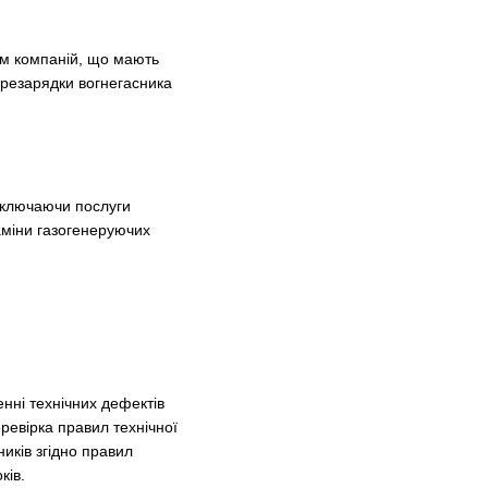
ям компаній, що мають
ерезарядки вогнегасника
 включаючи послуги
заміни газогенеруючих
енні технічних дефектів
ревірка правил технічної
иків згідно правил
ків.