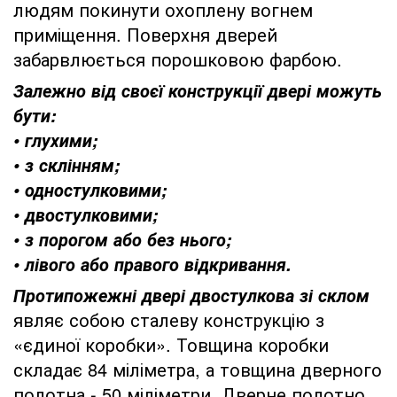
людям покинути охоплену вогнем
приміщення. Поверхня дверей
забарвлюється порошковою фарбою.
Залежно від своєї конструкції двері можуть
бути:
• глухими;
• з склінням;
• одностулковими;
• двостулковими;
• з порогом або без нього;
• лівого або правого відкривання.
Протипожежні двері двостулкова зі склом
являє собою сталеву конструкцію з
«єдиної коробки». Товщина коробки
складає 84 міліметра, а товщина дверного
полотна - 50 міліметри. Дверне полотно