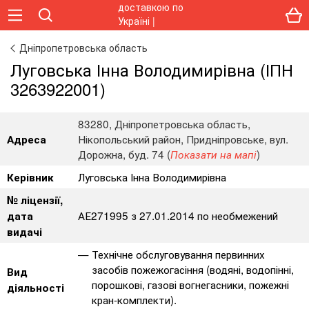
Дніпропетровська область
Луговська Інна Володимирівна (ІПН
3263922001)
83280, Дніпропетровська область,
Нікопольський район, Придніпровське, вул.
Адреса
Дорожна, буд. 74 (
)
Показати на мапі
Луговська Інна Володимирівна
Керівник
№ ліцензії,
АЕ271995 з 27.01.2014 по необмежений
дата
видачі
Технічне обслуговування первинних
засобів пожежогасіння (водяні, водопінні,
Вид
порошкові, газові вогнегасники, пожежні
діяльності
кран-комплекти).