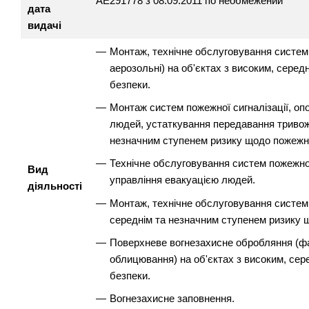
АЕ291778 з 08.09.2011 по необмежений
дата
видачі
Монтаж, технічне обслуговування систем по
аерозольні) на об'єктах з високим, сере
безпеки.
Монтаж систем пожежної сигналізації, оп
людей, устаткування передавання тривожн
незначним ступенем ризику щодо пожежно
Технічне обслуговування систем пожежної
Вид
управління евакуацією людей.
діяльності
Монтаж, технічне обслуговування систем 
середнім та незначним ступенем ризику 
Поверхневе вогнезахисне обробляння (ф
облицювання) на об'єктах з високим, се
безпеки.
Вогнезахисне заповнення.