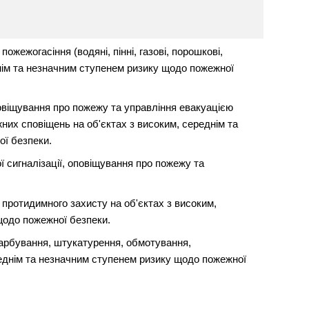
жежогасіння (водяні, пінні, газові, порошкові,
днім та незначним ступенем ризику щодо пожежної
овіщування про пожежу та управління евакуацією
их сповіщень на об'єктах з високим, середнім та
ї безпеки.
 сигналізації, оповіщування про пожежу та
протидимного захисту на об'єктах з високим,
щодо пожежної безпеки.
арбування, штукатурення, обмотування,
реднім та незначним ступенем ризику щодо пожежної