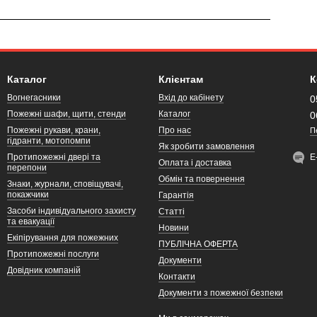
Каталог
Клієнтам
К
Вогнегасники
Вхід до кабінету
0
Пожежні шафи, щити, стенди
Каталог
0
Пожежні рукави, крани,
Про нас
П
гідранти, мотопомпи
Як зробити замовлення
Протипожежні двері та
Е
Оплата і доставка
перепони
Обмін та повернення
Знаки, журнали, сповіщувачі,
покажчики
Гарантія
Засоби індивідуального захисту
Статті
та евакуації
Новини
Екіпірування для пожежних
ПУБЛІЧНА ОФЕРТА
Протипожежні послуги
Документи
Довідник компаній
Контакти
Документи з пожежної безпеки