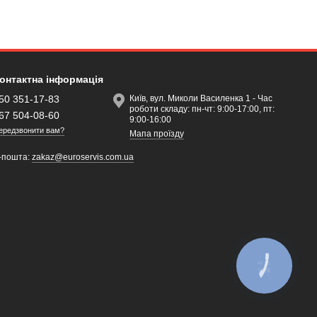
онтактна інформація
50 351-17-83
Київ, вул. Миколи Василенка 1 - Час
роботи складу: пн-чт: 9:00-17:00, пт:
67 504-08-60
9:00-16:00
ередзвонити вам?
Мапа проїзду
-пошта:
zakaz@euroservis.com.ua
КНОПКА
ЗВ'ЯЗКУ