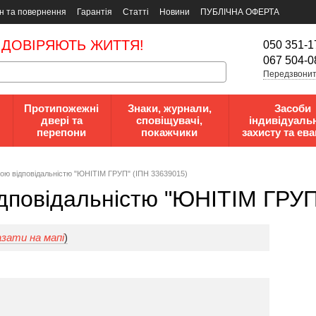
н та повернення
Гарантія
Статті
Новини
ПУБЛІЧНА ОФЕРТА
 ДОВІРЯЮТЬ ЖИТТЯ!
050 351-1
067 504-0
Передзвонит
Протипожежні
Знаки, журнали,
Засоби
двері та
сповіщувачі,
індивідуаль
перепони
покажчики
захисту та ева
oю вiдпoвiдaльнicтю "ЮНІТІМ ГРУП" (ІПН 33639015)
дпoвiдaльнicтю "ЮНІТІМ ГРУП
зати на мапі
)