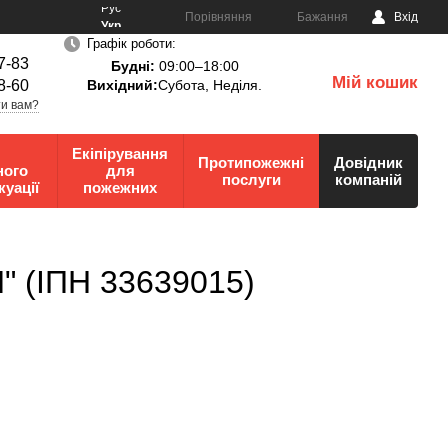
Рус
Порівняння
Бажання
Вхід
Укр
Графік роботи:
7-83
Будні:
09:00–18:00
Мій кошик
8-60
Вихідний:
Субота, Неділя.
0
и вам?
Екіпірування
Протипожежні
Довідник
ного
для
послуги
компаній
куації
пожежних
" (ІПН 33639015)