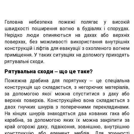
Головна небезпека пожежі полягає у високій
швидкості поширення вогню в будівлях і спорудах.
Нерідко люди опиняються на дахах або верхніх
поверхах, без можливості використання внутрішніх
конструкцій і ліфтів для евакуації з охопленого вогнем
приміщення. У таких ситуаціях на допомогу приходять
рятувальні сходи.
Рятувальна сходи – що це таке?
Пожежна драбина для порятунку – це спеціальна
конструкція що складається, з негорючих матеріалів,
за допомогою якої можна спуститися з даху або
верхніх поверхів. Конструкційно вона складається з
двох гнучких шнурів з поперечними перекладинами.
На кінцях шнурів знаходяться два кованих гака або
карабіна, за допомогою яких їх можна закріпити за
край огорожі даху, підвіконня, зовнішню, внутрішню
конструкцію або елемент меблів. Для зручності