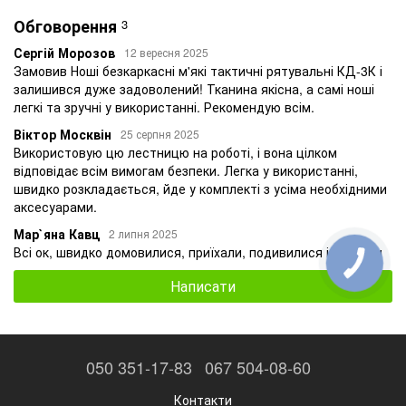
Обговорення
3
Сергій Морозов
12 вересня 2025
Замовив Ноші безкаркасні м'які тактичні рятувальні КД-3К і
залишився дуже задоволений! Тканина якісна, а самі ноші
легкі та зручні у використанні. Рекомендую всім.
Віктор Москвін
25 серпня 2025
Використовую цю лестницю на роботі, і вона цілком
відповідає всім вимогам безпеки. Легка у використанні,
швидко розкладається, йде у комплекті з усіма необхідними
аксесуарами.
Мар`яна Кавц
2 липня 2025
Всі ок, швидко домовилися, приїхали, подивилися і забрали
Написати
050 351-17-83
067 504-08-60
Контакти