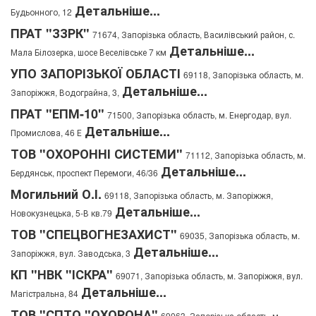
Детальніше...
Будьонного, 12
ПРАТ "ЗЗРК"
71674, Запорізька область, Василівський район, с.
Детальніше...
Мала Білозерка, шосе Веселівське 7 км
УПО ЗАПОРІЗЬКОЇ ОБЛАСТІ
69118, Запорізька область, м.
Детальніше...
Запоріжжя, Водограйна, 3,
ПРАТ "ЕПМ-10"
71500, Запорізька область, м. Енергодар, вул.
Детальніше...
Промислова, 46 Е
ТОВ "ОХОРОННІ СИСТЕМИ"
71112, Запорізька область, м.
Детальніше...
Бердянськ, проспект Перемоги, 46/36
Могильний О.І.
69118, Запорізька область, м. Запоріжжя,
Детальніше...
Новокузнецька, 5-В кв.79
ТОВ "СПЕЦВОГНЕЗАХИСТ"
69035, Запорізька область, м.
Детальніше...
Запоріжжя, вул. Заводська, 3
КП "НВК "ІСКРА"
69071, Запорізька область, м. Запоріжжя, вул.
Детальніше...
Магістральна, 84
ТОВ "СПТО "ОХОРОНА"
69063, Запорізька область, м.