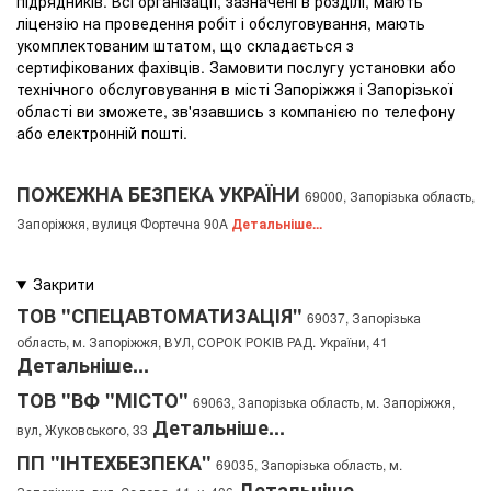
підрядників. Всі організації, зазначені в розділі, мають
ліцензію на проведення робіт і обслуговування, мають
укомплектованим штатом, що складається з
сертифікованих фахівців. Замовити послугу установки або
технічного обслуговування в місті Запоріжжя і Запорізької
області ви зможете, зв'язавшись з компанією по телефону
або електронній пошті.
ПОЖЕЖНА БЕЗПЕКА УКРАЇНИ
69000, Запорізька область,
Запоріжжя, вулиця Фортечна 90A
Детальніше...
ТОВ "СПЕЦАВТОМАТИЗАЦІЯ"
69037, Запорізька
область, м. Запоріжжя, ВУЛ, СОРОК РОКІВ РАД. України, 41
Детальніше...
ТОВ "ВФ "МІСТО"
69063, Запорізька область, м. Запоріжжя,
Детальніше...
вул, Жуковського, 33
ПП "ІНТЕХБЕЗПЕКА"
69035, Запорізька область, м.
Детальніше...