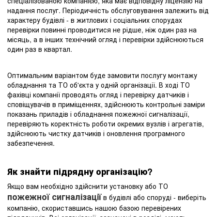
спеціалізованою компанією, яка має відповідну ліцензію на
надання послуг. Періодичність обслуговування залежить від
характеру будівлі - в житлових і соціальних спорудах
перевірки повинні проводитися не рідше, ніж один раз на
місяць, а в інших технічний огляд і перевірки здійснюються
один раз в квартал.
Оптимальним варіантом буде замовити послугу монтажу
обладнання та ТО об'єкта у одній організації. В ході ТО
фахівці компанії проводять огляд і перевірку датчиків і
сповіщувачів в приміщеннях, здійснюють контрольні заміри
показань приладів і обладнання пожежної сигналізації,
перевіряють коректність роботи окремих вузлів і агрегатів,
здійснюють чистку датчиків і оновлення програмного
забезпечення.
Як знайти підрядну організацію?
Якщо вам необхідно здійснити установку або ТО
пожежної сигналізації
в будівлі або споруді - виберіть
компанію, скориставшись нашою базою перевірених