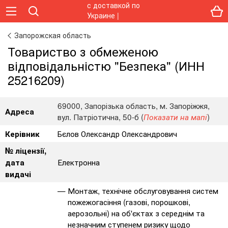
Запорожская область
Товариство з обмеженою
відповідальністю "Безпека" (ИНН
25216209)
69000, Запорізька область, м. Запоріжжя,
Адреса
вул. Патріотична, 50-б (
)
Показати на мапі
Бєлов Олександр Олександрович
Керівник
№ ліцензії,
Електронна
дата
видачі
Монтаж, технічне обслуговування систем
пожежогасіння (газові, порошкові,
аерозольні) на об'єктах з середнім та
незначним ступенем ризику щодо