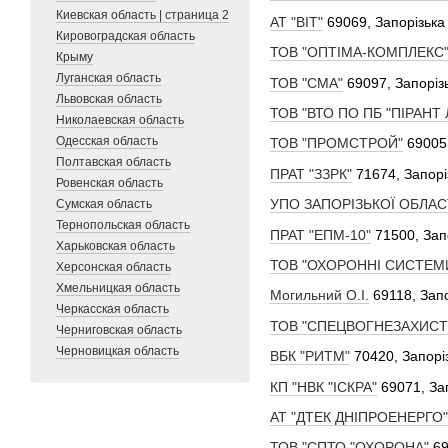
Киевская область | страница 2
АТ "ВІТ"
69069, Запорізька
Кировоградская область
ТОВ "ОПТІМА-КОМПЛЕКС
Крыму
Луганская область
ТОВ "СМА"
69097, Запоріз
Львовская область
ТОВ "ВТО ПО ПБ "ПІРАНТ 
Николаевская область
Одесская область
ТОВ "ПРОМСТРОЙ"
69005
Полтавская область
ПРАТ "ЗЗРК"
71674, Запорі
Ровенская область
УПО ЗАПОРІЗЬКОЇ ОБЛАС
Сумская область
Тернопольская область
ПРАТ "ЕПМ-10"
71500, Зап
Харьковская область
ТОВ "ОХОРОННІ СИСТЕМ
Херсонская область
Хмельницкая область
Могильний О.І.
69118, Запо
Черкасская область
ТОВ "СПЕЦВОГНЕЗАХИСТ
Черниговская область
Черновицкая область
ВБК "РИТМ"
70420, Запорі
КП "НВК "ІСКРА"
69071, За
АТ "ДТЕК ДНІПРОЕНЕРГО"
ТОВ "СПТО "ОХОРОНА"
69