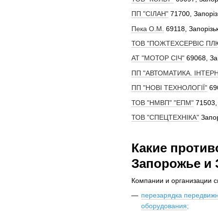
ПП "СІЛАН"
71700, Запоріз
Пека О.М.
69118, Запорізьк
ТОВ "ПОЖТЕХСЕРВІС ПЛ
АТ "МОТОР СІЧ"
69068, За
ПП "АВТОМАТИКА. ІНТЕРН
ПП "НОВІ ТЕХНОЛОГІЇ"
69
ТОВ "НМВП" "ЕПМ"
71503,
ТОВ "СПЕЦТЕХНІКА"
Запор
Какие против
Запорожье и 
Компании и организации с
перезарядка передвижн
оборудования
;