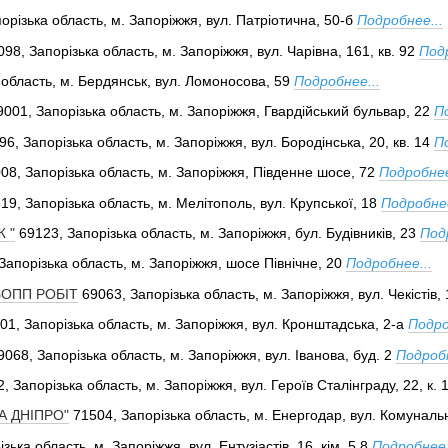
орізька область, м. Запоріжжя, вул. Патріотична, 50-б
Подробнее...
098, Запорізька область, м. Запоріжжя, вул. Чарівна, 161, кв. 92
Подр
 область, м. Бердянськ, вул. Ломоносова, 59
Подробнее...
9001, Запорізька область, м. Запоріжжя, Гвардійський бульвар, 22
П
96, Запорізька область, м. Запоріжжя, вул. Бородінська, 20, кв. 14
П
08, Запорізька область, м. Запоріжжя, Південне шосе, 72
Подробнее
19, Запорізька область, м. Мелітополь, вул. Крупської, 18
Подробнее
 "
69123, Запорізька область, м. Запоріжжя, бул. Будівників, 23
Под
Запорізька область, м. Запоріжжя, шосе Північне, 20
Подробнее...
БОПП РОБІТ
69063, Запорізька область, м. Запоріжжя, вул. Чекістів, 
01, Запорізька область, м. Запоріжжя, вул. Кронштадська, 2-а
Подро
9068, Запорізька область, м. Запоріжжя, вул. Іванова, буд. 2
Подробн
, Запорізька область, м. Запоріжжя, вул. Героїв Сталінграду, 22, к. 
А ДНІПРО"
71504, Запорізька область, м. Енергодар, вул. Комуналь
зька область, м. Запоріжжя, вул. Ентузіастів, 16, кім. 5,8
Подробнее.