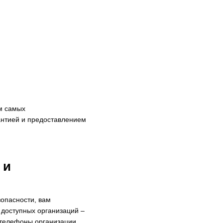
м самых
антией и предоставлением
 и
зопасности, вам
 доступных организаций –
 телефоны организации,