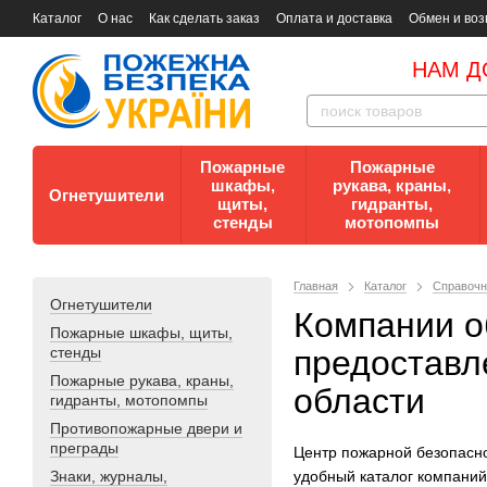
Каталог
О нас
Как сделать заказ
Оплата и доставка
Обмен и воз
Документы
Контакты
Документы по пожарной безопасности
НАМ Д
Пожарные
Пожарные
шкафы,
рукава, краны,
Огнетушители
щиты,
гидранты,
стенды
мотопомпы
Главная
Каталог
Справочн
Огнетушители
Компании 
Пожарные шкафы, щиты,
стенды
предоставл
Пожарные рукава, краны,
области
гидранты, мотопомпы
Противопожарные двери и
преграды
Центр пожарной безопасн
Знаки, журналы,
удобный каталог компани