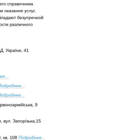
его справочника
 оказание услуг,
бладают безупречной
ости различного
Д. України, 41
е...
Подробнее...
Подробнее...
ервоноармійська, 9
, вул. Запорізька,15
, кв. 108
Подробнее...