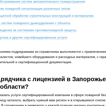
обслуживание систем автоматического пожаротушения
;
ние пожарной сигнализации различных типов
;
ащитной обработке строительных конструкций и материалов
;
 систем пожарного дымоудаления с объекта
;
людение за системами противопожарной защиты
;
ртиза и другие сертифицированные услуги
.
паниями-подрядчиками из справочника выполняются с привлечение
листов, новейшего оборудования и расходных материалов, с гар
шительной и сертификационной документации.
дрядчика с лицензией в Запорожье
 области?
 заказать услуги сертифицированной компании в сфере пожарной бе
ницу каталога, выбрать нужный вам регион и в открывшемся списке
 В справочнике в реквизитах к каждой позиции указаны контактные