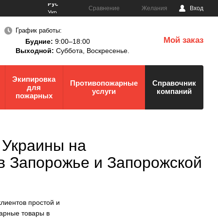
Рус
Сравнение
Желания
Вход
Укр
График работы:
Мой заказ
Будние:
9:00–18:00
0
Выходной:
Суббота,
Воскресенье.
Экипировка
Противопожарные
Справочник
для
услуги
компаний
пожарных
Украины на
в Запорожье и Запорожской
лиентов простой и
арные товары в