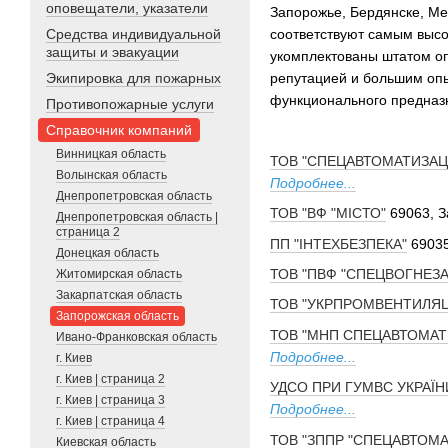
оповещатели, указатели
Запорожье, Бердянске, Ме
Средства индивидуальной
соответствуют самым высо
защиты и эвакуации
укомплектованы штатом о
Экипировка для пожарных
репутацией и большим опы
функционального предназ
Противопожарные услуги
Справочник компаний
Винницкая область
ТОВ "СПЕЦАВТОМАТИЗАЦ
Волынская область
Подробнее...
Днепропетровская область
ТОВ "ВФ "МІСТО"
69063, З
Днепропетровская область |
страница 2
ПП "ІНТЕХБЕЗПЕКА"
69035
Донецкая область
ТОВ "ПВФ "СПЕЦВОГНЕЗ
Житомирская область
Закарпатская область
ТОВ "УКРПРОМВЕНТИЛЯЦ
Запорожская область
ТОВ "МНП СПЕЦАВТОМАТ
Ивано-Франковская область
Подробнее...
г. Киев
г. Киев | страница 2
УДСО ПРИ ГУМВС УКРАЇН
г. Киев | страница 3
Подробнее...
г. Киев | страница 4
ТОВ "ЗППР "СПЕЦАВТОМА
Киевская область