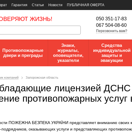
врат
Гарантия
Статьи
Новости
ПУБЛИЧНАЯ ОФЕРТА
ОВЕРЯЮТ ЖИЗНЬ!
050 351-17-83
067 504-08-60
Перезвонить вам?
Знаки,
Средства
Противопожарные
журналы,
индивидуальной
двери и преграды
оповещатели,
защиты и
указатели
эвакуации
ик компаний
Запорожская область
обладающие лицензией ДСНС 
ение противопожарных услуг 
ости ПОЖЕЖНА БЕЗПЕКА УКРАЇНИ представляет вниманию своих к
й-подрядчиков, оказывающих услуги и представляющих противопож