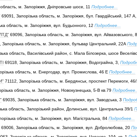
 область, м. Запоріжжя, Дніпровське шосе, 11
Подробнее...
"
69091, Запорізька область, м. Запоріжжя, бул. Гвардійський, 147 А, 
ька область, м. Запоріжжя, вул. Будьонного, 12
Подробнее...
ЛТД"
69096, Запорізька область, м. Запоріжжя, вул. Айвазовського, 
, Запорізька область, м. Запоріжжя, бульвар Центральний, 22А
Подр
зька область, Василівський район, с. Мала Білозерка, шосе Веселівс
ТІ
69118, Запорізька область, м. Запоріжжя, Водограйна, 3,
Подробн
орізька область, м. Енергодар, вул. Промислова, 46 Е
Подробнее...
И"
71112, Запорізька область, м. Бердянськ, проспект Перемоги, 46
різька область, м. Запоріжжя, Новокузнецька, 5-В кв.79
Подробнее..
"
69035, Запорізька область, м. Запоріжжя, вул. Заводська, 3
Подроб
зька область, Запорізький район, Долинське, вул. Центральна 39/1
П
порізька область, м. Запоріжжя, вул. Магістральна, 84
Подробнее...
69006, Запорізька область, м. Запоріжжя, вул. Добролюбова, 20
По
063, Запорізька область, м. Запоріжжя, вул. Чапаєва, 10А, кв. 1
Под