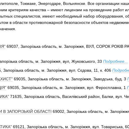
литополе, Токмаке, Энергодаре, Вольнянске. Все организации наш
ким критериям качества – имеют лицензии на проведение работ или
пытных специалистов, имеют необходимый набор оборудования, о
том в области противопожарной безопасности объектов недвижим
начения.
ІЯ"
69037, Запорізька область, м. Запоріжжя, ВУЛ, СОРОК РОКІВ РА
апорізька область, м. Запоріжжя, вул, Жуковського, 33
Подробнее...
, Запорізька область, м. Запоріжжя, вул. Сєдова, 11, к. 406
Подробне
АХИСТ"
69035, Запорізька область, м. Запоріжжя, Заводська, буд. 3
ІЯ"
69035, Запорізька область, м. Запоріжжя, вул. Феросплавна, 1
ИКА"
71635, Запорізька область, Василівський район, Балки, вул. Ч
И В ЗАПОРІЗЬКІЙ ОБЛАСТІ
69002, Запорізька область, м. Запоріжжя
ТИКА"
69121, Запорізька область, м. Запоріжжя, вул. Товариська, 60