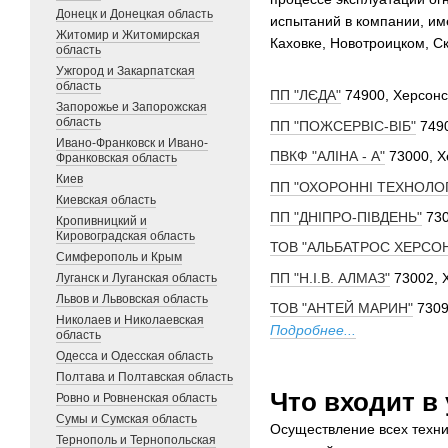
Донецк и Донецкая область
испытаний в компании, им
Житомир и Житомирская
Каховке, Новотроицком, С
область
Ужгород и Закарпатская
область
ПП "ЛЄДА"
74900, Херсонс
Запорожье и Запорожская
область
ПП "ПОЖСЕРВІС-ВІБ"
7490
Ивано-Франковск и Ивано-
ПВКФ "АЛІНА - А"
73000, Х
Франковская область
Киев
ПП "ОХОРОННІ ТЕХНОЛОГІ
Киевская область
ПП "ДНІПРО-ПІВДЕНЬ"
730
Кропивницкий и
Кировоградская область
ТОВ "АЛЬБАТРОС ХЕРСО
Симферополь и Крым
ПП "Н.І.В. АЛМАЗ"
73002, 
Луганск и Луганская область
Львов и Львовская область
ТОВ "АНТЕЙ МАРИН"
7309
Николаев и Николаевская
Подробнее...
область
Одесса и Одесская область
Полтава и Полтавская область
Что входит в
Ровно и Ровненская область
Сумы и Сумская область
Осуществление всех техн
Тернополь и Тернопольская