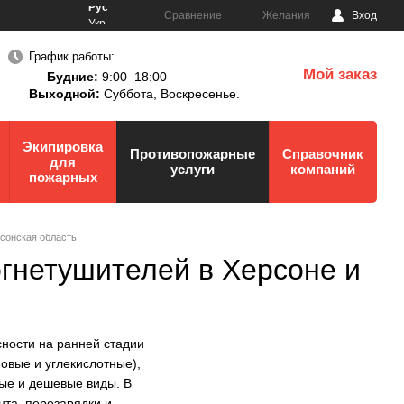
Рус
Сравнение
Желания
Вход
Укр
График работы:
Мой заказ
Будние:
9:00–18:00
0
Выходной:
Суббота,
Воскресенье.
Экипировка
Противопожарные
Справочник
для
услуги
компаний
пожарных
сонская область
огнетушителей в Херсоне и
ности на ранней стадии
овые и углекислотные),
ые и дешевые виды. В
нта, перезарядки и