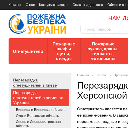
Каталог
О нас
Как сделать заказ
Оплата и доставка
Обмен и воз
Документы
Контакты
Документы по пожарной безопасности
НАМ Д
Пожарные
Пожарные
шкафы,
рукава, краны,
Огнетушители
щиты,
гидранты,
стенды
мотопомпы
Главная
Каталог
Противоп
Перезарядка
Перезарядк
огнетушителей в Киеве
Перезарядка
Херсонской
огнетушителей в регионах
Украины
Огнетушитель является п
Винница и Винницкая область
ее возникновения. В завис
Луцк и Волынская область
порошковые, водные и во
Днепр и Днепропетровская
область
процессе эксплуатации ог