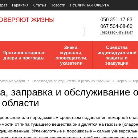
врат
Гарантия
Статьи
Новости
ПУБЛИЧНАЯ ОФЕРТА
ОВЕРЯЮТ ЖИЗНЬ!
050 351-17-83
067 504-08-60
Перезвонить вам?
Знаки,
Средства
Противопожарные
журналы,
индивидуальной
двери и преграды
оповещатели,
защиты и
указатели
эвакуации
ожарные услуги
Перезарядка огнетушителей в регионах Украины
Херсон и Хер
а, заправка и обслуживание 
 области
ереносным или передвижным средством подавления пожарной опас
имости от типа тушащего вещества они делятся на газовые (хладон
здушно-пенные. Углекислотные и порошковые – самые универсальн
нетушители теряют свои характеристики, требуют проведения ремо