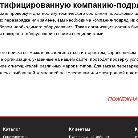
ертифицированную компанию-подр
зать проверку и диагностику технического состояния порошковых и
 их перезарядке или замене, вам необходима компания-подрядчик 
бором необходимого оборудования. Такая организация должна бы
и пожарного оборудования своими специалистами.
ого поиска вы можете воспользоваться интернетом, справочником
е организации, указанные на нашем сайте, проводят проверку ус
ние огнетушителей различных марок и типов. Для заказа перезаряд
тесь с выбранной компанией по телефонам или электронной почте,
ПОЖЕЖНА 
Каталог
Клиентам
К
Огнетушители
Вход в личный кабинет
0