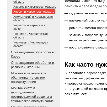
компаний, имеющих лицен
область
ремонта и перезарядки о
Харьков и Харьковская область
Херсон и Херсонская область
гидравлические испыта
Хмельницкий и Хмельницкая
визуальный осмотр на 
область
Черкассы и Черкасская
ремонт и замена повре
область
Чернигов и Черниговская
замена и заправка туша
область
емкости рабочего давл
Черновцы и Черновицкая
область
восстановление окраски
Огнезащитная обработка в
Киеве
Огнезащитная обработка в
Как часто ну
регионах Украины
Внеплановая
перезарядка
Монтаж и техническое
обслуживание систем
технических дефектов вып
пожаротушения
и проверка правил техниче
Монтаж систем
огнетушителей согласно п
дымоудаления,
раз в пять лет.
противодымной защиты и
техническое обслуживание