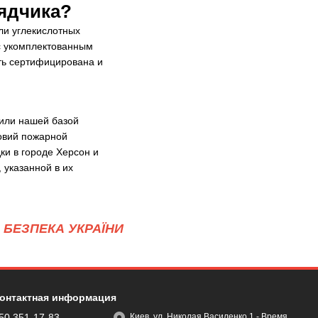
ядчика?
ли углекислотных
с укомплектованным
ть сертифицирована и
 или нашей базой
ловий пожарной
ки в городе Херсон и
 указанной в их
БЕЗПЕКА УКРАЇНИ
онтактная информация
50 351-17-83
Киев, ул. Николая Василенко 1 - Время