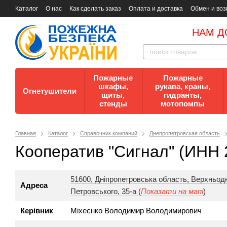
Каталог
О нас
Как сделать заказ
Оплата и доставка
Обмен и воз
Документы
Контакты
Документы по пожарной безопасности
НАМ Д
Пожарные
Пожарные
шкафы,
рукава, краны,
Огнетушители
щиты,
гидранты,
стенды
мотопомпы
Главная
Каталог
Справочник компаний
Днепропетровская область
Кооператив "Сигнал" (ИНН 
51600, Дніпропетровська область, Верхньодн
Адреса
Петровського, 35-а (
Показати на мапі
)
Керівник
Міхеєнко Володимир Володимирович