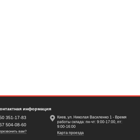
онтактная информация
50 351-17-83
Киев, ул. Николая Василенко 1 - Время
работы склада: пн-чт: 9:00-17:00, пт:
67 504-08-60
9:00-16:00
ерезвонить вам?
Карта проезда