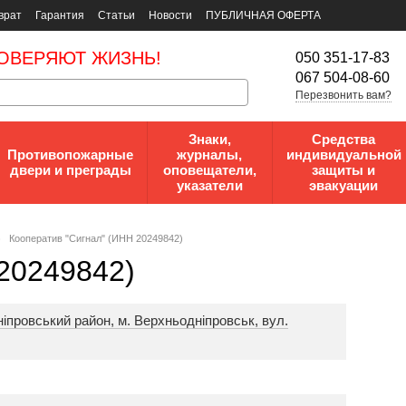
врат
Гарантия
Статьи
Новости
ПУБЛИЧНАЯ ОФЕРТА
ОВЕРЯЮТ ЖИЗНЬ!
050 351-17-83
067 504-08-60
Перезвонить вам?
Знаки,
Средства
Противопожарные
журналы,
индивидуальной
двери и преграды
оповещатели,
защиты и
указатели
эвакуации
Кооператив "Сигнал" (ИНН 20249842)
20249842)
іпровський район, м. Верхньодніпровськ, вул.