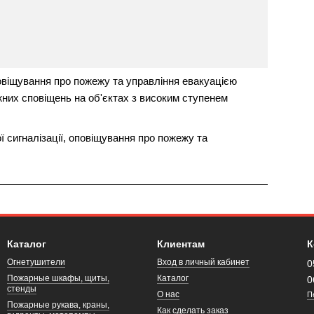
овіщування про пожежу та управління евакуацією
них сповіщень на об'єктах з високим ступенем
 сигналізації, оповіщування про пожежу та
Каталог
Клиентам
К
Огнетушители
Вход в личный кабинет
0
Пожарные шкафы, щиты,
Каталог
0
стенды
О нас
П
Пожарные рукава, краны,
Как сделать заказ