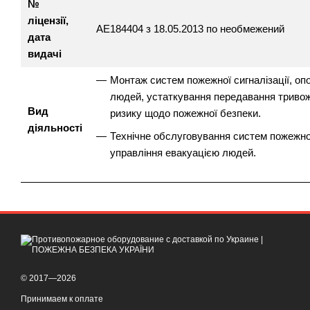
№
ліцензії,
АЕ184404 з 18.05.2013 по необмежений
дата
видачі
Монтаж систем пожежної сигналізації, оп
людей, устаткування передавання тривож
Вид
ризику щодо пожежної безпеки.
діяльності
Технічне обслуговування систем пожежної
управління евакуацією людей.
© 2017—2026
Принимаем к оплате