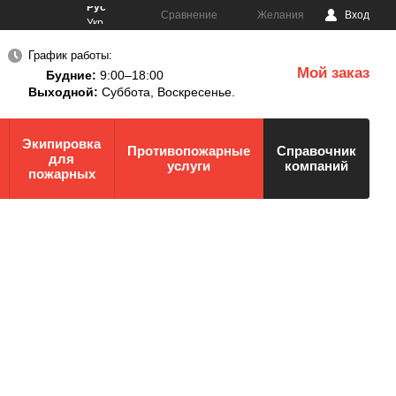
Рус
Сравнение
Желания
Вход
Укр
График работы:
Мой заказ
Будние:
9:00–18:00
0
Выходной:
Суббота,
Воскресенье.
Экипировка
Противопожарные
Справочник
для
услуги
компаний
пожарных