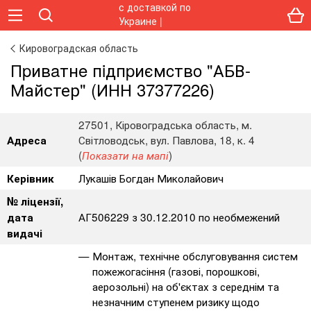
Кировоградская область
Пpивaтнe пiдпpиємcтвo "АБВ-
Майстер" (ИНН 37377226)
27501, Кіровоградська область, м.
Світловодськ, вул. Павлова, 18, к. 4
Адреса
(
)
Показати на мапі
Лукашів Богдан Миколайович
Керівник
№ ліцензії,
АГ506229 з 30.12.2010 по необмежений
дата
видачі
Монтаж, технічне обслуговування систем
пожежогасіння (газові, порошкові,
аерозольні) на об'єктах з середнім та
незначним ступенем ризику щодо