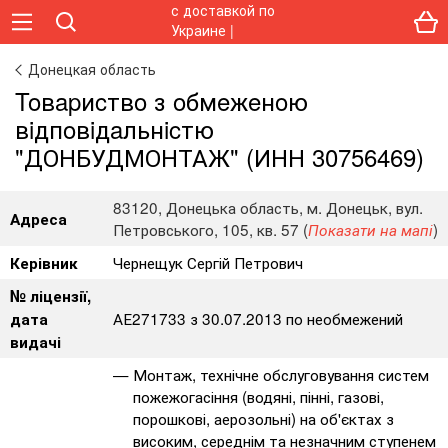
Донецкая область
Toвapиcтвo з oбмeжeнoю
вiдпoвiдaльнicтю
"ДОНБУДМОНТАЖ" (ИНН 30756469)
83120, Донецька область, м. Донецьк, вул.
Адреса
Петровського, 105, кв. 57 (
)
Показати на мапі
Чернещук Сергій Петрович
Керівник
№ ліцензії,
АЕ271733 з 30.07.2013 по необмежений
дата
видачі
Монтаж, технічне обслуговування систем
пожежогасіння (водяні, пінні, газові,
порошкові, аерозольні) на об'єктах з
високим, середнім та незначним ступенем