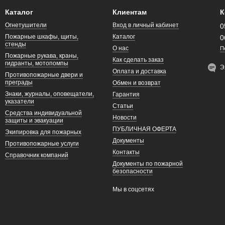
Каталог
Клиентам
К
Огнетушители
Вход в личный кабинет
0
Пожарные шкафы, щиты,
Каталог
0
стенды
О нас
П
Пожарные рукава, краны,
Как сделать заказ
гидранты, мотопомпы
Э
Оплата и доставка
Противопожарные двери и
преграды
Обмен и возврат
Знаки, журналы, оповещатели,
Гарантия
указатели
Статьи
Средства индивидуальной
Новости
защиты и эвакуации
ПУБЛИЧНАЯ ОФЕРТА
Экипировка для пожарных
Документы
Противопожарные услуги
Контакты
Справочник компаний
Документы по пожарной
безопасности
Мы в соцсетях