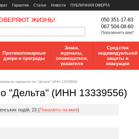
врат
Гарантия
Статьи
Новости
ПУБЛИЧНАЯ ОФЕРТА
ОВЕРЯЮТ ЖИЗНЬ!
050 351-17-83
067 504-08-60
Перезвонить вам?
Знаки,
Средства
Противопожарные
журналы,
индивидуальной
двери и преграды
оповещатели,
защиты и
указатели
эвакуации
приватне підприємство "Дельта" (ИНН 13339556)
о "Дельта" (ИНН 13339556)
енських подій, 23 (
Показати на мапі
)