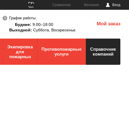
Рус
Сравнение
Желания
Вход
Укр
График работы:
Мой заказ
Будние:
9:00–18:00
0
Выходной:
Суббота,
Воскресенье.
Экипировка
Противопожарные
Справочник
для
услуги
компаний
пожарных