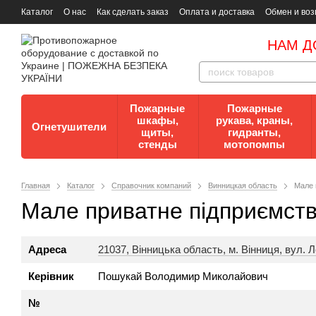
Каталог
О нас
Как сделать заказ
Оплата и доставка
Обмен и воз
Документы
Контакты
Документы по пожарной безопасности
НАМ Д
Пожарные
Пожарные
шкафы,
рукава, краны,
Огнетушители
щиты,
гидранты,
стенды
мотопомпы
Главная
Каталог
Справочник компаний
Винницкая область
Мале 
Мале приватне підприємств
Адреса
21037, Вінницька область, м. Вінниця, вул. Л
Керівник
Пошукай Володимир Миколайович
№