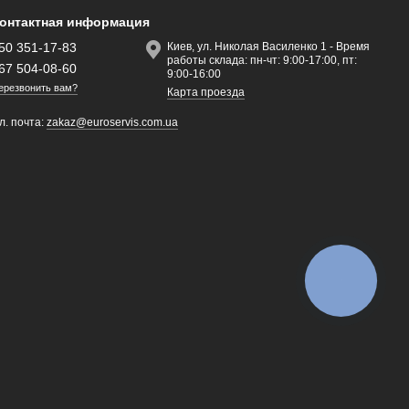
онтактная информация
50 351-17-83
Киев, ул. Николая Василенко 1 - Время
работы склада: пн-чт: 9:00-17:00, пт:
67 504-08-60
9:00-16:00
ерезвонить вам?
Карта проезда
л. почта:
zakaz@euroservis.com.ua
КНОПКА
ЗВ'ЯЗКУ