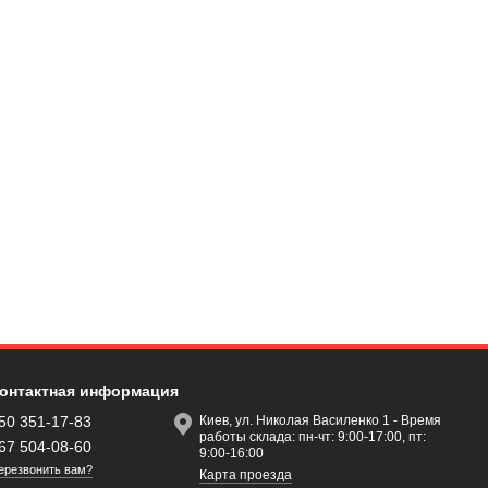
онтактная информация
50 351-17-83
Киев, ул. Николая Василенко 1 - Время
работы склада: пн-чт: 9:00-17:00, пт:
67 504-08-60
9:00-16:00
ерезвонить вам?
Карта проезда