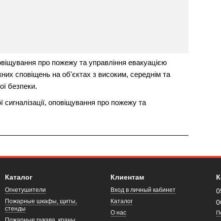
овіщування про пожежу та управління евакуацією
их сповіщень на об'єктах з високим, середнім та
ї безпеки.
 сигналізації, оповіщування про пожежу та
Каталог
Клиентам
К
Огнетушители
Вход в личный кабинет
0
Пожарные шкафы, щиты,
Каталог
0
стенды
О нас
П
Пожарные рукава, краны,