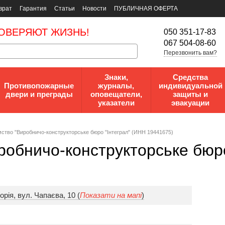
врат
Гарантия
Статьи
Новости
ПУБЛИЧНАЯ ОФЕРТА
ОВЕРЯЮТ ЖИЗНЬ!
050 351-17-83
067 504-08-60
Перезвонить вам?
Знаки,
Средства
Противопожарные
журналы,
индивидуальной
двери и преграды
оповещатели,
защиты и
указатели
эвакуации
ство "Виробничо-конструкторське бюро "Інтеграл" (ИНН 19441675)
робничо-конструкторське бюро
рія, вул. Чапаєва, 10 (
Показати на мапі
)