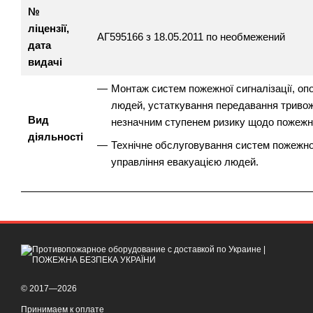
№
ліцензії,
АГ595166 з 18.05.2011 по необмежений
дата
видачі
Монтаж систем пожежної сигналізації, оп
людей, устаткування передавання тривожн
Вид
незначним ступенем ризику щодо пожежно
діяльності
Технічне обслуговування систем пожежної
управління евакуацією людей.
© 2017—2026
Принимаем к оплате