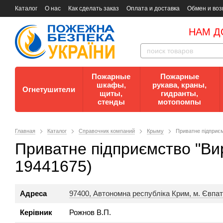
Каталог
О нас
Как сделать заказ
Оплата и доставка
Обмен и воз
Документы
Контакты
Документы по пожарной безопасности
НАМ Д
Пожарные
Пожарные
шкафы,
рукава, краны,
Огнетушители
щиты,
гидранты,
стенды
мотопомпы
Главная
Каталог
Справочник компаний
Крыму
Приватне підприєм
Приватне підприємство "Ви
19441675)
Адреса
97400, Автономна республіка Крим, м. Євпато
Керівник
Рожнов В.П.