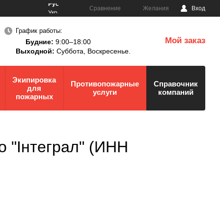
Рус
Сравнение
Желания
Вход
Укр
График работы:
Мой заказ
Будние:
9:00–18:00
0
Выходной:
Суббота,
Воскресенье.
Экипировка
Противопожарные
Справочник
для
услуги
компаний
пожарных
 "Інтеграл" (ИНН