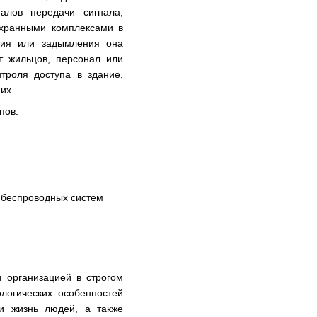
алов передачи сигнала,
охранными комплексами в
ния или задымления она
т жильцов, персонал или
нтроля доступа в здание,
ет их.
пов:
 беспроводных систем
 организацией в строгом
логических особенностей
 и жизнь людей, а также