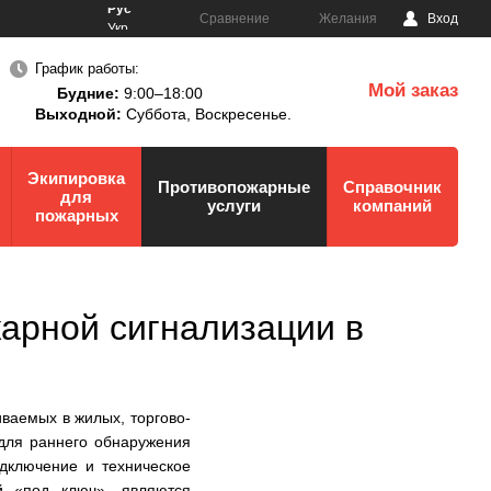
Рус
Сравнение
Желания
Вход
Укр
График работы:
Мой заказ
Будние:
9:00–18:00
0
Выходной:
Суббота,
Воскресенье.
Экипировка
Противопожарные
Справочник
для
услуги
компаний
пожарных
арной сигнализации в
иваемых в жилых, торгово-
 для раннего обнаружения
дключение и техническое
й «под ключ», являются