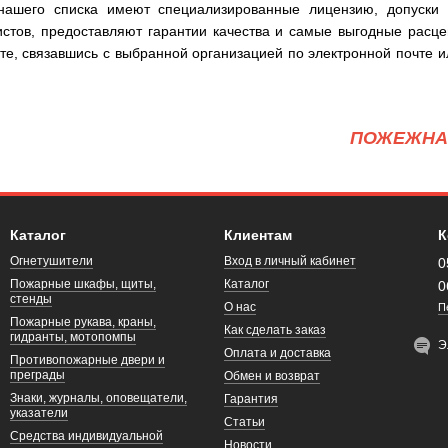
 нашего списка имеют специализированные лицензию, допуски
тов, предоставляют гарантии качества и самые выгодные расцен
е, связавшись с выбранной организацией по электронной почте 
ПОЖЕЖНА 
Каталог
Клиентам
К
Огнетушители
Вход в личный кабинет
0
Пожарные шкафы, щиты,
Каталог
0
стенды
О нас
П
Пожарные рукава, краны,
Как сделать заказ
гидранты, мотопомпы
Э
Оплата и доставка
Противопожарные двери и
преграды
Обмен и возврат
Знаки, журналы, оповещатели,
Гарантия
указатели
Статьи
Средства индивидуальной
Новости