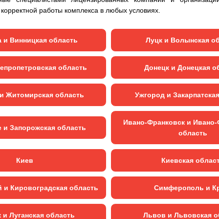
 корректной работы комплекса в любых условиях.
 и Винницкая область
Луцк и Волынская о
непропетровская область
Донецк и Донецкая о
и Житомирская область
Ужгород и Закарпатска
Ивано-Франковск и Ивано-
 и Запорожская область
область
Киев
Киевская облас
 и Кировоградская область
Симферополь и К
к и Луганская область
Львов и Львовская о