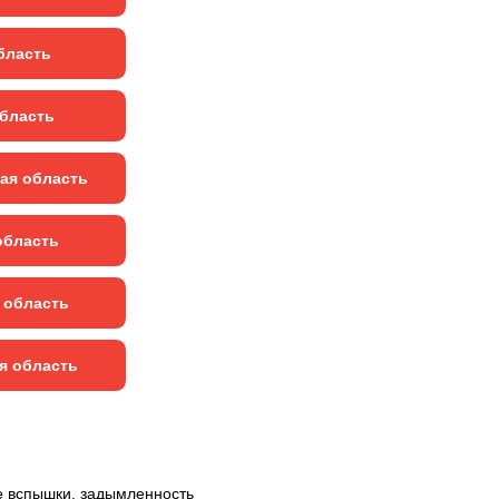
бласть
область
ая область
область
 область
я область
е вспышки, задымленность