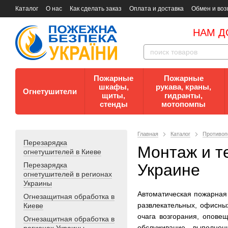
Каталог
О нас
Как сделать заказ
Оплата и доставка
Обмен и воз
Документы
Контакты
Документы по пожарной безопасности
НАМ Д
Пожарные
Пожарные
шкафы,
рукава, краны,
Огнетушители
щиты,
гидранты,
стенды
мотопомпы
Главная
Каталог
Противоп
Перезарядка
Монтаж и т
огнетушителей в Киеве
Перезарядка
Украине
огнетушителей в регионах
Украины
Автоматическая пожарная 
Огнезащитная обработка в
развлекательных, офисных
Киеве
очага возгорания, опове
Огнезащитная обработка в
обслуживание, выполнен