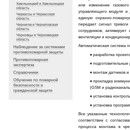
Хмельницкий и Хмельницкая
или изменение газового
область
управляющего модуля и 
Черкассы и Черкасская
единую охранно-пожарну
область
передает сигнал тревоги
Чернигов и Черниговская
область
сотрудников, активирует
Черновцы и Черновицкая
вентиляции и кондициони
область
Автоматическая система п
Наблюдение за системами
противопожарной защиты
♦ разработка проект
Противопожарная
♦ подготовительные
экспертиза
♦ монтаж датчиков и
Справочники
Обучение по пожарной
♦ прокладка коммун
безопасности и
(GSM и радиоканаль
гражданской защите
♦ установка контрол
♦ установка програм
Все указанные технологи
соответствии с согласов
процесса монтажа в чре