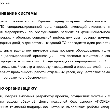
ества.
живание системы
рной безопасности Украины предусмотрено обязательное р
С специализированной организацией, имеющей лицензию на
ия мероприятий по обслуживанию зависит от функционального
ъектах и объектах социальной инфраструктуры проверки должны
дарных дней, а для остальных зданий ТО проводится один раз в тр
альным вариантом является заказ поставки оборудования, услу
ециализированной организации – это позволит значительно сни
 процессе эксплуатации. В ходе проведения мероприятий по ТО 
визуальный осмотр и проверку извещателей и оповещателей, про
веряют правильность работы отдельных узлов, осуществляют рем
е программного обеспечения.
ую организацию?
, которая выполнит разработку проекта, осуществит монтаж и 
а вашем объекте? Центр пожарной безопасности «ПОЖЕ
енных компаний-подрядчиков, которые выполняют работы «под