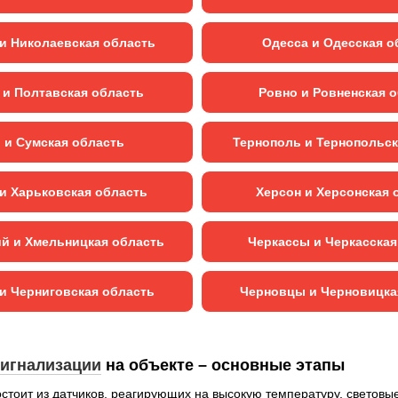
и Николаевская область
Одесса и Одесская о
 и Полтавская область
Ровно и Ровненская 
 и Сумская область
Тернополь и Тернопольск
и Харьковская область
Херсон и Херсонская 
й и Хмельницкая область
Черкассы и Черкасская
и Черниговская область
Черновцы и Черновицка
игнализации
на объекте – основные этапы
стоит из датчиков, реагирующих на высокую температуру, световы