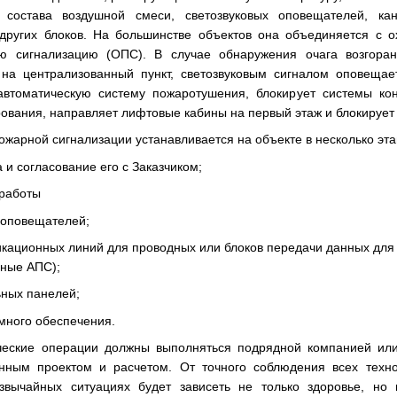
 состава воздушной смеси, светозвуковых оповещателей, кан
других блоков. На большинстве объектов она объединяется с 
ю сигнализацию (ОПС). В случае обнаружения очага возгора
 на централизованный пункт, светозвуковым сигналом оповещае
 автоматическую систему пожаротушения, блокирует системы ко
рования, направляет лифтовые кабины на первый этаж и блокиру
ожарной сигнализации устанавливается на объекте в несколько эта
а и согласование его с Заказчиком;
 работы
 оповещателей;
икационных линий для проводных или блоков передачи данных для
ные АПС);
ьных панелей;
много обеспечения.
ческие операции должны выполняться подрядной компанией или
анным проектом и расчетом. От точного соблюдения всех техно
звычайных ситуациях будет зависеть не только здоровье, но