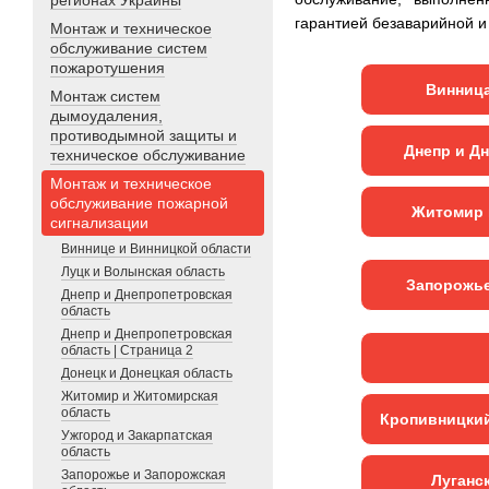
регионах Украины
гарантией безаварийной и
Монтаж и техническое
обслуживание систем
пожаротушения
Винница
Монтаж систем
дымоудаления,
противодымной защиты и
Днепр и Д
техническое обслуживание
Монтаж и техническое
обслуживание пожарной
Житомир 
сигнализации
Виннице и Винницкой области
Луцк и Волынская область
Запорожье
Днепр и Днепропетровская
область
Днепр и Днепропетровская
область | Страница 2
Донецк и Донецкая область
Житомир и Житомирская
область
Кропивницкий
Ужгород и Закарпатская
область
Запорожье и Запорожская
Луганс