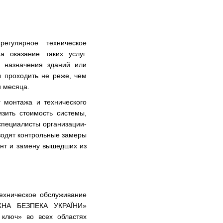
егулярное техническое
 оказание таких услуг.
 назначения зданий или
 проходить не реже, чем
и месяца.
г монтажа и технического
зить стоимость системы,
специалисты организации-
водят контрольные замеры
онт и замену вышедших из
техническое обслуживание
ЖНА БЕЗПЕКА УКРАЇНИ»
 ключ» во всех областях