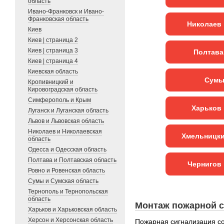
область
Ивано-Франковск и Ивано-
Франковская область
Николаев 
Киев
Киев | страница 2
Киев | страница 3
Полтава
Киев | страница 4
Киевская область
Сумы
Кропивницкий и
Кировоградская область
Симферополь и Крым
Харьков 
Луганск и Луганская область
Львов и Львовская область
Николаев и Николаевская
Хмельницки
область
Одесса и Одесская область
Полтава и Полтавская область
Чернигов 
Ровно и Ровенская область
Сумы и Сумская область
Тернополь и Тернопольская
область
Монтаж пожарной с
Харьков и Харьковская область
Херсон и Херсонская область
Пожарная сигнализация со