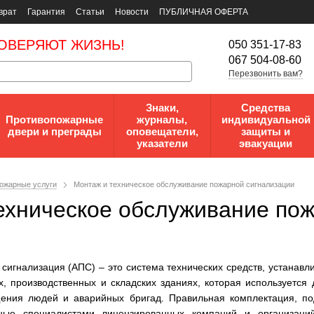
врат
Гарантия
Статьи
Новости
ПУБЛИЧНАЯ ОФЕРТА
ОВЕРЯЮТ ЖИЗНЬ!
050 351-17-83
067 504-08-60
Перезвонить вам?
Знаки,
Средства
Противопожарные
журналы,
индивидуальной
двери и преграды
оповещатели,
защиты и
указатели
эвакуации
ожарные услуги
Монтаж и техническое обслуживание пожарной сигнализации
ехническое обслуживание пож
сигнализация (АПС) – это система технических средств, устанавл
, производственных и складских зданиях, которая используется
щения людей и аварийных бригад. Правильная комплектация, по
ные специалистами лицензированных компаний и организаци