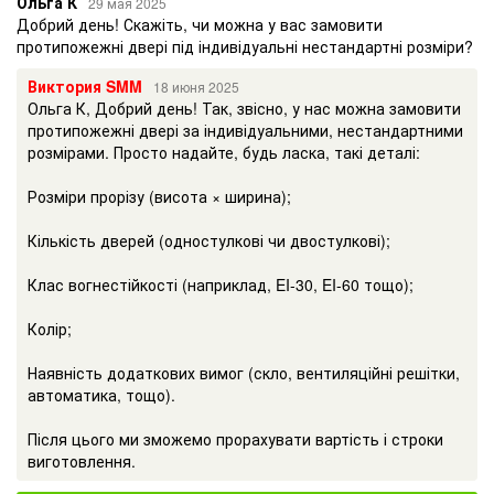
Ольга К
29 мая 2025
Добрий день! Скажіть, чи можна у вас замовити
протипожежні двері під індивідуальні нестандартні розміри?
Виктория SMM
18 июня 2025
Ольга К, Добрий день! Так, звісно, у нас можна замовити
протипожежні двері за індивідуальними, нестандартними
розмірами. Просто надайте, будь ласка, такі деталі:
Розміри прорізу (висота × ширина);
Кількість дверей (одностулкові чи двостулкові);
Клас вогнестійкості (наприклад, EI-30, EI-60 тощо);
Колір;
Наявність додаткових вимог (скло, вентиляційні решітки,
автоматика, тощо).
Після цього ми зможемо прорахувати вартість і строки
виготовлення.