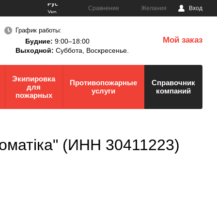
Рус
Сравнение
Желания
Вход
Укр
График работы:
Мой заказ
Будние:
9:00–18:00
0
Выходной:
Суббота,
Воскресенье.
Экипировка
Противопожарные
Справочник
для
услуги
компаний
пожарных
оматіка" (ИНН 30411223)