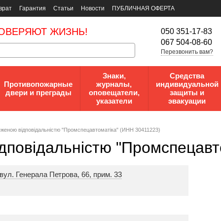
врат
Гарантия
Статьи
Новости
ПУБЛИЧНАЯ ОФЕРТА
ОВЕРЯЮТ ЖИЗНЬ!
050 351-17-83
067 504-08-60
Перезвонить вам?
Знаки,
Средства
Противопожарные
журналы,
индивидуальной
двери и преграды
оповещатели,
защиты и
указатели
эвакуации
еженою відповідальністю "Промспецавтоматіка" (ИНН 30411223)
дповідальністю "Промспецавт
вул. Генерала Петрова, 66, прим. 33