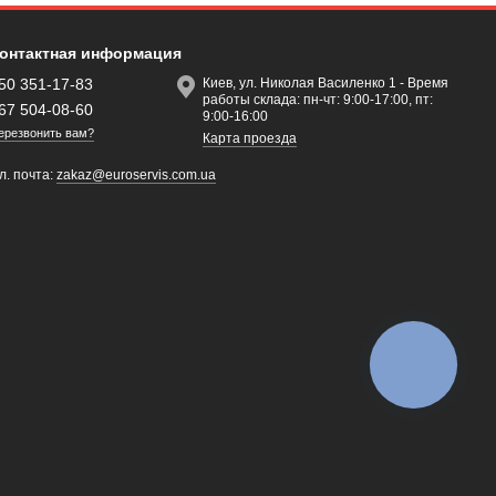
онтактная информация
50 351-17-83
Киев, ул. Николая Василенко 1 - Время
работы склада: пн-чт: 9:00-17:00, пт:
67 504-08-60
9:00-16:00
ерезвонить вам?
Карта проезда
л. почта:
zakaz@euroservis.com.ua
КНОПКА
ЗВ'ЯЗКУ