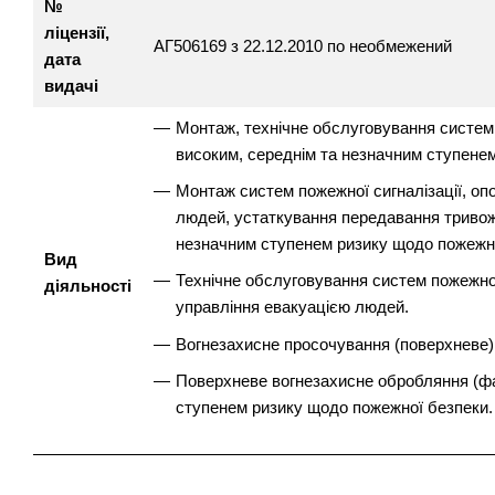
№
ліцензії,
АГ506169 з 22.12.2010 по необмежений
дата
видачі
Монтаж, технічне обслуговування систем 
високим, середнім та незначним ступене
Монтаж систем пожежної сигналізації, оп
людей, устаткування передавання тривожн
незначним ступенем ризику щодо пожежно
Вид
Технічне обслуговування систем пожежної
діяльності
управління евакуацією людей.
Вогнезахисне просочування (поверхневе)
Поверхневе вогнезахисне обробляння (фа
ступенем ризику щодо пожежної безпеки.