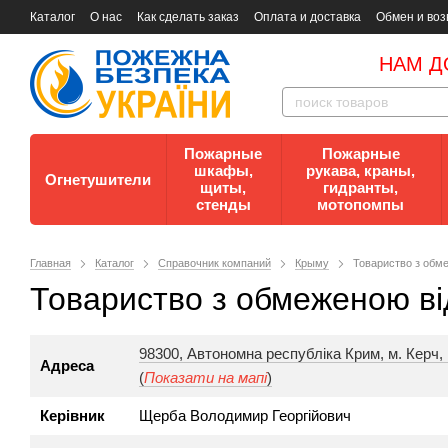
Каталог
О нас
Как сделать заказ
Оплата и доставка
Обмен и воз
Документы
Контакты
Документы по пожарной безопасности
НАМ Д
Пожарные
Пожарные
шкафы,
рукава, краны,
Огнетушители
щиты,
гидранты,
стенды
мотопомпы
Главная
Каталог
Справочник компаний
Крыму
Товариство з обм
Товариство з обмеженою ві
98300, Автономна республіка Крим, м. Керч, 
Адреса
(
Показати на мапі
)
Керівник
Щерба Володимир Георгійович