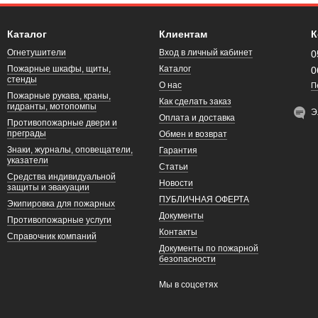
Каталог
Клиентам
К
Огнетушители
Вход в личный кабинет
0
Пожарные шкафы, щиты,
Каталог
0
стенды
О нас
П
Пожарные рукава, краны,
Как сделать заказ
гидранты, мотопомпы
Э
Оплата и доставка
Противопожарные двери и
преграды
Обмен и возврат
Знаки, журналы, оповещатели,
Гарантия
указатели
Статьи
Средства индивидуальной
Новости
защиты и эвакуации
ПУБЛИЧНАЯ ОФЕРТА
Экипировка для пожарных
Документы
Противопожарные услуги
Контакты
Справочник компаний
Документы по пожарной
безопасности
Мы в соцсетях