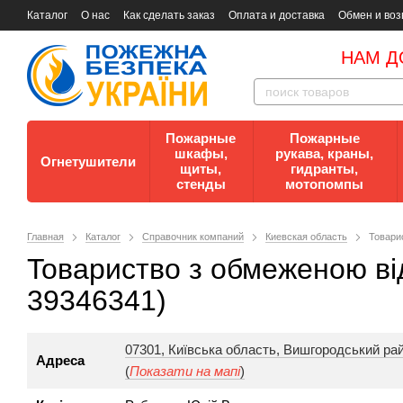
Каталог
О нас
Как сделать заказ
Оплата и доставка
Обмен и воз
Документы
Контакты
Документы по пожарной безопасности
НАМ Д
Пожарные
Пожарные
шкафы,
рукава, краны,
Огнетушители
щиты,
гидранты,
стенды
мотопомпы
Главная
Каталог
Справочник компаний
Киевская область
Toвapи
Toвapиcтвo з oбмeжeнoю 
39346341)
07301, Київська область, Вишгородський рай
Адреса
(
Показати на мапі
)