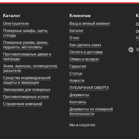
Каталог
Клиентам
К
Огнетушители
Вход в личный кабинет
0
Пожарные шкафы, щиты,
Каталог
0
стенды
О нас
П
Пожарные рукава, краны,
Как сделать заказ
гидранты, мотопомпы
Э
Оплата и доставка
Противопожарные двери и
преграды
Обмен и возврат
Знаки, журналы, оповещатели,
Гарантия
указатели
Статьи
Средства индивидуальной
Новости
защиты и эвакуации
ПУБЛИЧНАЯ ОФЕРТА
Экипировка для пожарных
Документы
Противопожарные услуги
Контакты
Справочник компаний
Документы по пожарной
безопасности
Мы в соцсетях