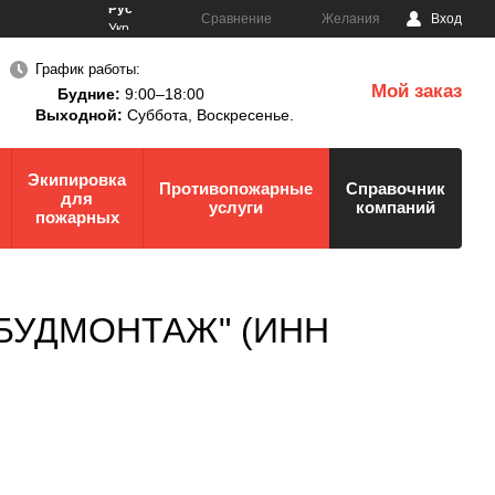
Рус
Сравнение
Желания
Вход
Укр
График работы:
Мой заказ
Будние:
9:00–18:00
0
Выходной:
Суббота,
Воскресенье.
Экипировка
Противопожарные
Справочник
для
услуги
компаний
пожарных
ТРБУДМОНТАЖ" (ИНН