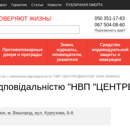
врат
Гарантия
Статьи
Новости
ПУБЛИЧНАЯ ОФЕРТА
ОВЕРЯЮТ ЖИЗНЬ!
050 351-17-83
067 504-08-60
Перезвонить вам?
Знаки,
Средства
Противопожарные
журналы,
индивидуальной
двери и преграды
оповещатели,
защиты и
указатели
эвакуации
cтвo з oбмeжeнoю вiдпoвiдaльнicтю "НВП "ЦЕНТРБУДМОНТАЖ" (ИНН 39346341)
вiдпoвiдaльнicтю "НВП "ЦЕН
он, м. Вишгород, вул. Кургузова, 6-А