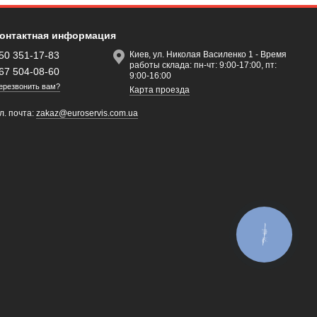
онтактная информация
50 351-17-83
Киев, ул. Николая Василенко 1 - Время
работы склада: пн-чт: 9:00-17:00, пт:
67 504-08-60
9:00-16:00
ерезвонить вам?
Карта проезда
л. почта:
zakaz@euroservis.com.ua
КНОПКА
ЗВ'ЯЗКУ