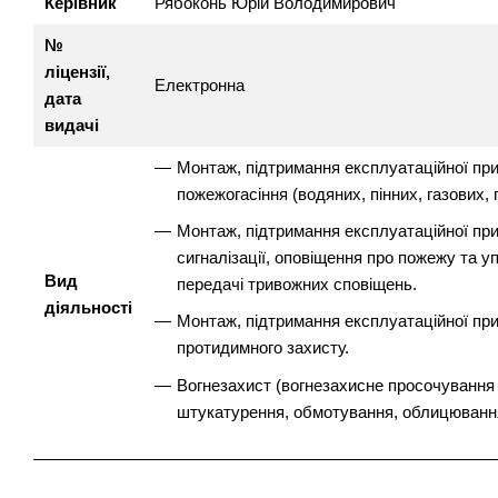
Керівник
Рябоконь Юрій Володимирович
№
ліцензії,
Електронна
дата
видачі
Монтаж, підтримання експлуатаційної при
пожежогасіння (водяних, пінних, газових,
Монтаж, підтримання експлуатаційної при
сигналізації, оповіщення про пожежу та 
Вид
передачі тривожних сповіщень.
діяльності
Монтаж, підтримання експлуатаційної при
протидимного захисту.
Вогнезахист (вогнезахисне просочування
штукатурення, обмотування, облицювання