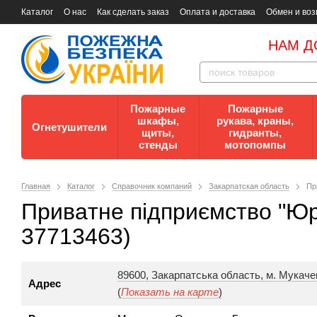
Каталог
О нас
Как сделать заказ
Оплата и доставка
Обмен и воз
Документы
Контакты
Документы по пожарной безопасности
НАМ Д
Пожарные
Пожарные
шкафы,
рукава, краны,
Огнетушители
щиты,
гидранты,
стенды
мотопомпы
Главная
Каталог
Справочник компаний
Закарпатская область
Пp
Пpивaтнe пiдпpиємcтвo "Юр
37713463)
89600, Закарпатська область, м. Мукачев
Адрес
(
Показать на карте
)