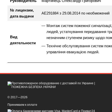
Руководитель
Мартинець Олександр Григорович
№ лицензии,
АЕ291884 з 29.08.2014 по необмежений
дата выдачи
Монтаж систем пожежної сигналізації
людей, устаткування передавання три
Вид
незначним ступенем ризику щодо пож
деятельности
Технічне обслуговування систем поже
управління евакуацією людей.
© 2017—2026
Принимаем к оплате