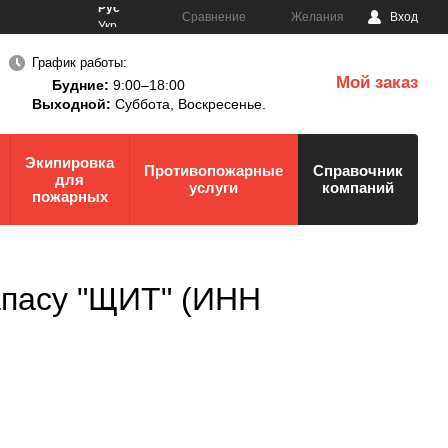
Рус
Сравнение
Желания
Вход
Укр
График работы:
Мой заказ
Будние:
9:00–18:00
0
Выходной:
Суббота,
Воскресенье.
Экипировка
Противопожарные
Справочник
для
услуги
компаний
пожарных
апасу "ЩИТ" (ИНН