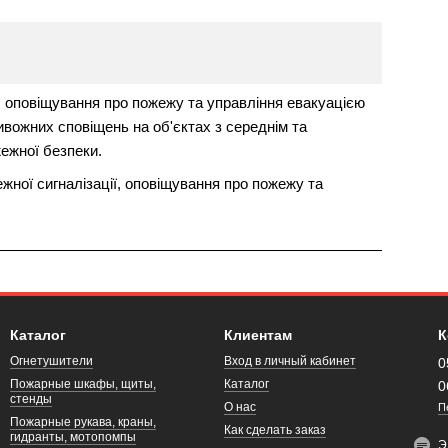
, оповіщування про пожежу та управління евакуацією
вожних сповіщень на об'єктах з середнім та
ежної безпеки.
жної сигналізації, оповіщування про пожежу та
Каталог
Клиентам
К
Огнетушители
Вход в личный кабинет
0
Пожарные шкафы, щиты,
Каталог
0
стенды
О нас
П
Пожарные рукава, краны,
Как сделать заказ
гидранты, мотопомпы
Э