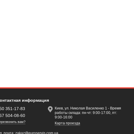
онтактная информация
50 351-17-83
Киев, ул. Николая Василенко 1 - Время
работы склада: пн-чт: 9:00-17:00, пт:
67 504-08-60
9:00-16:00
ерезвонить вам?
Карта проезда
л. почта:
zakaz@euroservis.com.ua