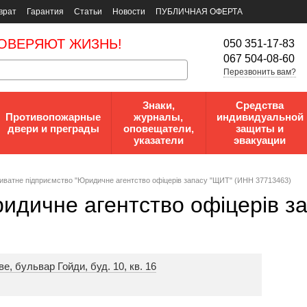
врат
Гарантия
Статьи
Новости
ПУБЛИЧНАЯ ОФЕРТА
ОВЕРЯЮТ ЖИЗНЬ!
050 351-17-83
067 504-08-60
Перезвонить вам?
Знаки,
Средства
Противопожарные
журналы,
индивидуальной
двери и преграды
оповещатели,
защиты и
указатели
эвакуации
ивaтнe пiдпpиємcтвo "Юридичне агентство офіцерів запасу "ЩИТ" (ИНН 37713463)
идичне агентство офіцерів з
е, бульвар Гойди, буд. 10, кв. 16