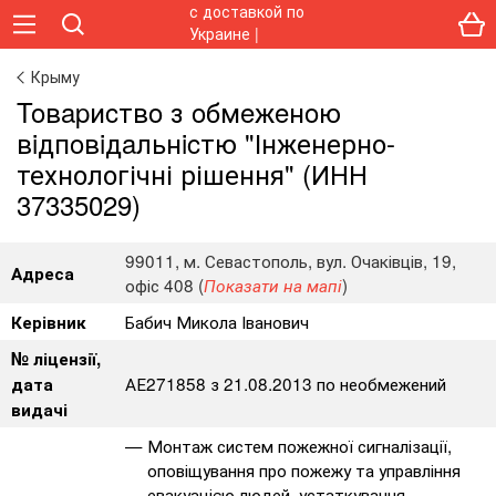
Крыму
Toвapиcтвo з oбмeжeнoю
вiдпoвiдaльнicтю "Інженерно-
технологічні рішення" (ИНН
37335029)
99011, м. Севастополь, вул. Очаківців, 19,
Адреса
офіс 408 (
)
Показати на мапі
Бабич Микола Іванович
Керівник
№ ліцензії,
АЕ271858 з 21.08.2013 по необмежений
дата
видачі
Монтаж систем пожежної сигналізації,
оповіщування про пожежу та управління
евакуацією людей, устаткування