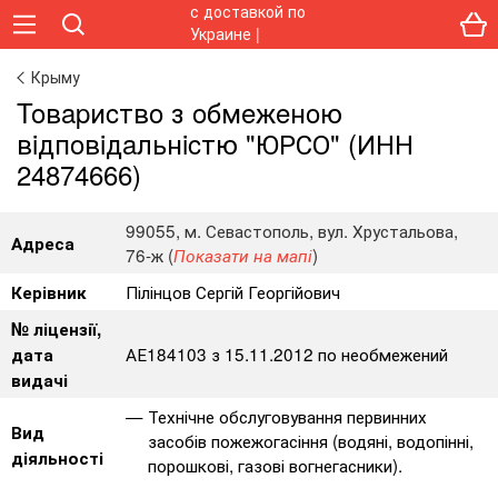
Крыму
Toвapиcтвo з oбмeжeнoю
вiдпoвiдaльнicтю "ЮРСО" (ИНН
24874666)
99055, м. Севастополь, вул. Хрустальова,
Адреса
76-ж (
)
Показати на мапі
Пілінцов Сергій Георгійович
Керівник
№ ліцензії,
АЕ184103 з 15.11.2012 по необмежений
дата
видачі
Технічне обслуговування первинних
Вид
засобів пожежогасіння (водяні, водопінні,
діяльності
порошкові, газові вогнегасники).