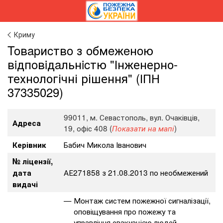
Криму
Toвapиcтвo з oбмeжeнoю
вiдпoвiдaльнicтю "Інженерно-
технологічні рішення" (ІПН
37335029)
99011, м. Севастополь, вул. Очаківців,
Адреса
19, офіс 408 (
)
Показати на мапі
Бабич Микола Іванович
Керівник
№ ліцензії,
АЕ271858 з 21.08.2013 по необмежений
дата
видачі
Монтаж систем пожежної сигналізації,
оповіщування про пожежу та
управління евакуацією людей,