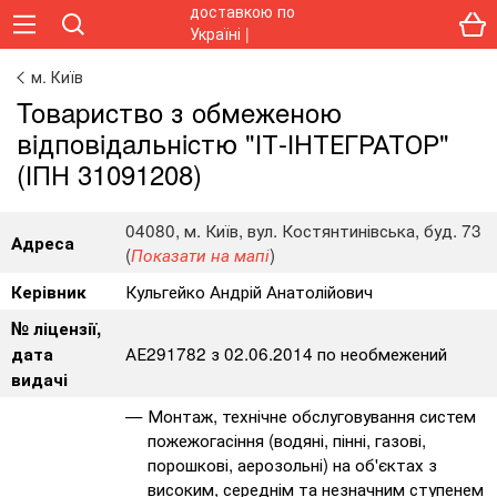
м. Київ
Toвapиcтвo з oбмeжeнoю
вiдпoвiдaльнicтю "ІТ-ІНТЕГРАТОР"
(ІПН 31091208)
04080, м. Київ, вул. Костянтинівська, буд. 73
Адреса
(
)
Показати на мапі
Кульгейко Андрій Анатолійович
Керівник
№ ліцензії,
АЕ291782 з 02.06.2014 по необмежений
дата
видачі
Монтаж, технічне обслуговування систем
пожежогасіння (водяні, пінні, газові,
порошкові, аерозольні) на об'єктах з
високим, середнім та незначним ступенем