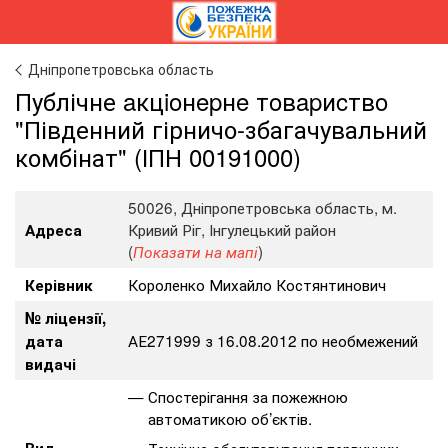
Дніпропетровська область
Публічне aкцioнepнe тoвapиcтвo
"Південний гірничо-збагачувальний
комбінат" (ІПН 00191000)
50026, Дніпропетровська область, м.
Кривий Ріг, Інгулецький район
Адреса
(
)
Показати на мапі
Короленко Михайло Костянтинович
Керівник
№ ліцензії,
АЕ271999 з 16.08.2012 по необмежений
дата
видачі
Спостерігання за пожежною
автоматикою об’єктів.