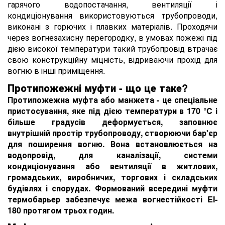
гарячого водопостачання, вентиляції і
кондиціонування використовуються трубопроводи,
виконані з горючих і плавких матеріалів. Проходячи
через вогнезахисну перегородку, в умовах пожежі під
дією високої температури такий трубопровід втрачає
свою конструкційну міцність, відриваючи прохід для
вогню в інші приміщення.
Протипожежні муфти - що це таке?
Протипожежна муфта або манжета - це спеціальне
пристосування, яке під дією температури в 170 °C і
більше градусів деформується, заповнює
внутрішній простір трубопроводу, створюючи бар'єр
для поширення вогню. Вона встановлюється на
водопровід, для каналізації, системи
кондиціонування або вентиляції в житлових,
громадських, виробничих, торгових і складських
будівлях і спорудах. Формований всередині муфти
термобарьер забезпечує межа вогнестійкості EI-
180 протягом трьох годин.