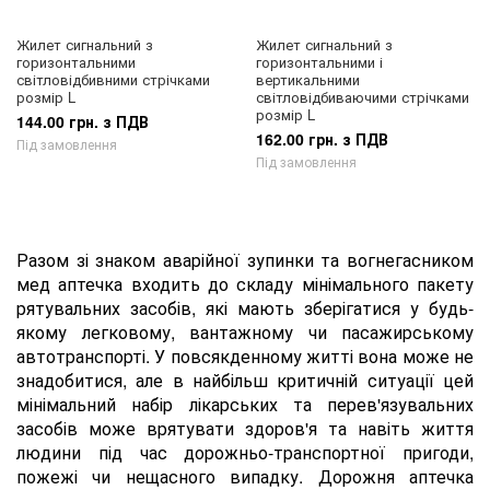
Жилет сигнальний з
Жилет сигнальний з
горизонтальними
горизонтальними і
світловідбивними стрічками
вертикальними
розмір L
світловідбиваючими стрічками
розмір L
144.00 грн. з ПДВ
162.00 грн. з ПДВ
Під замовлення
Під замовлення
Разом зі знаком аварійної зупинки та вогнегасником
мед аптечка входить до складу мінімального пакету
рятувальних засобів, які мають зберігатися у будь-
якому легковому, вантажному чи пасажирському
автотранспорті. У повсякденному житті вона може не
знадобитися, але в найбільш критичній ситуації цей
мінімальний набір лікарських та перев'язувальних
засобів може врятувати здоров'я та навіть життя
людини під час дорожньо-транспортної пригоди,
пожежі чи нещасного випадку. Дорожня аптечка