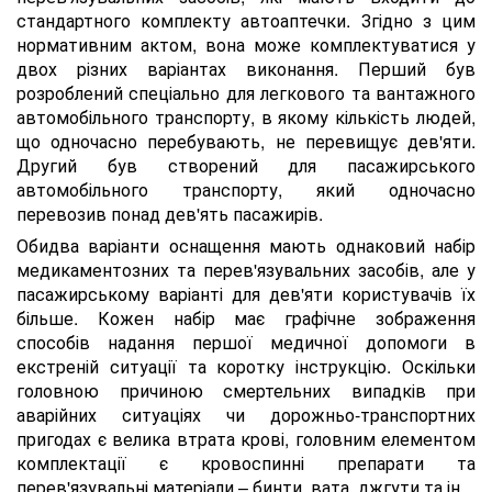
стандартного комплекту автоаптечки. Згідно з цим
нормативним актом, вона може комплектуватися у
двох різних варіантах виконання. Перший був
розроблений спеціально для легкового та вантажного
автомобільного транспорту, в якому кількість людей,
що одночасно перебувають, не перевищує дев'яти.
Другий був створений для пасажирського
автомобільного транспорту, який одночасно
перевозив понад дев'ять пасажирів.
Обидва варіанти оснащення мають однаковий набір
медикаментозних та перев'язувальних засобів, але у
пасажирському варіанті для дев'яти користувачів їх
більше. Кожен набір має графічне зображення
способів надання першої медичної допомоги в
екстреній ситуації та коротку інструкцію. Оскільки
головною причиною смертельних випадків при
аварійних ситуаціях чи дорожньо-транспортних
пригодах є велика втрата крові, головним елементом
комплектації є кровоспинні препарати та
перев'язувальні матеріали – бинти, вата, джгути та ін.