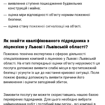
виявлення ступеня пошкодження будівельних
конструкцій і майна;
оцінка міри відповідності об'єкту нормам пожежної
безпеки;
оцінка стану
пожежної сигналізації
на об'єкті.
Як знайти кваліфікованого підрядника з
ліцензією у Львові і Львівській області?
Пожежно-технічна експертиза є сферою діяльності
спеціалізованих компаній з ліцензією у Львові і Львівській
області. На етапі попередньої оцінки об'єкту нерухомості ця
послуга допоможе виявити слабкі місця в протипожежній
безпеці і усунути їх ще до настання кризової ситуації. Після
пожежі фахівці допоможуть виявити причини його
виникнення і оцінити заподіяний збиток.
Замовити послугу ви можете скориставшись нашою базою
перевірених підрядників. Для цього необхідно вибрати
найменування робіт і потрібний вам регіон - всі компанії в