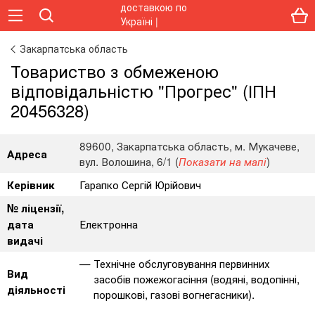
Закарпатська область
Товариство з обмеженою
відповідальністю "Прогрес" (ІПН
20456328)
89600, Закарпатська область, м. Мукачеве,
Адреса
вул. Волошина, 6/1 (
)
Показати на мапі
Гарапко Сергій Юрійович
Керівник
№ ліцензії,
Електронна
дата
видачі
Технічне обслуговування первинних
Вид
засобів пожежогасіння (водяні, водопінні,
діяльності
порошкові, газові вогнегасники).