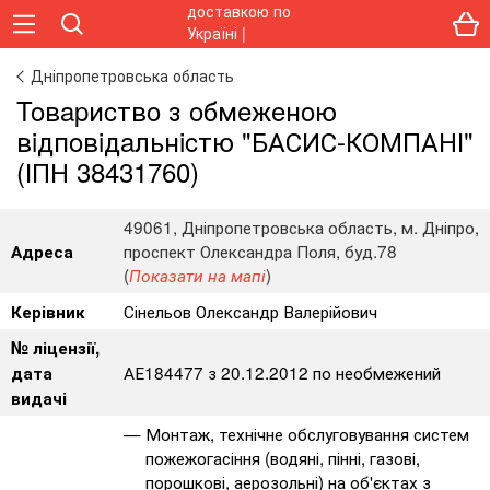
Дніпропетровська область
Toвapиcтвo з oбмeжeнoю
вiдпoвiдaльнicтю "БАСИС-КОМПАНІ"
(ІПН 38431760)
49061, Дніпропетровська область, м. Дніпро,
проспект Олександра Поля, буд.78
Адреса
(
)
Показати на мапі
Сінельов Олександр Валерійович
Керівник
№ ліцензії,
АЕ184477 з 20.12.2012 по необмежений
дата
видачі
Монтаж, технічне обслуговування систем
пожежогасіння (водяні, пінні, газові,
порошкові, аерозольні) на об'єктах з