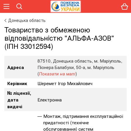
Донецька область
Toвapиcтвo з oбмeжeнoю
вiдпoвiдaльнicтю "АЛЬФА-АЗОВ"
(ІПН 33012594)
87510, Донецька область, м. Маріуполь,
Піонера Балабухи, 50-а, м. Маріуполь
Адреса
(
)
Показати на мапі
Шеремет Ігор Михайлович
Керівник
№ ліцензії,
Електронна
дата
видачі
Монтаж, підтримання експлуатаційної
придатності (технічне
обслуговування) систем