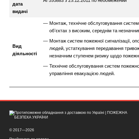
АГ595883 з 29.12.2011 по необмежений
дата
видачі
Монтаж, технічне обслуговування систем п
об'єктах з високим, середнім та незначн
Монтаж систем пожежної сигналізації, оп
Вид
людей, устаткування передавання тривожн
діяльності
незначним ступенем ризику щодо пожежно
Технічне обслуговування систем пожежної
управління евакуацією людей.
© 2017—2026