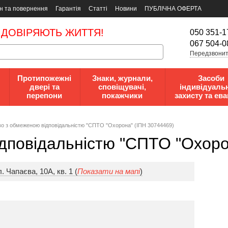
н та повернення
Гарантія
Статті
Новини
ПУБЛІЧНА ОФЕРТА
 ДОВІРЯЮТЬ ЖИТТЯ!
050 351-1
067 504-0
Передзвонит
Протипожежні
Знаки, журнали,
Засоби
двері та
сповіщувачі,
індивідуаль
перепони
покажчики
захисту та ева
о з обмеженою відповідальністю "СПТО "Охорона" (ІПН 30744469)
дповідальністю "СПТО "Охоро
. Чапаєва, 10А, кв. 1 (
Показати на мапі
)