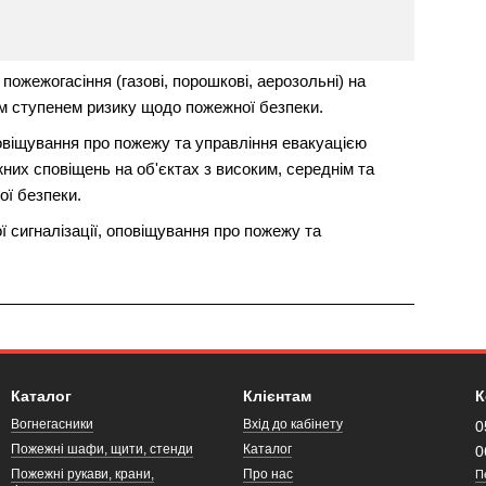
ожежогасіння (газові, порошкові, аерозольні) на
им ступенем ризику щодо пожежної безпеки.
овіщування про пожежу та управління евакуацією
их сповіщень на об'єктах з високим, середнім та
ї безпеки.
 сигналізації, оповіщування про пожежу та
Каталог
Клієнтам
К
Вогнегасники
Вхід до кабінету
0
Пожежні шафи, щити, стенди
Каталог
0
Пожежні рукави, крани,
Про нас
П