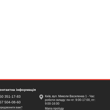
онтактна інформація
50 351-17-83
Київ, вул. Миколи Василенка 1 - Час
роботи складу: пн-чт: 9:00-17:00, пт:
67 504-08-60
9:00-16:00
ередзвонити вам?
Мапа проїзду