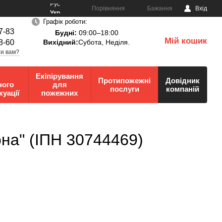
Рус
Порівняння
Бажання
Вхід
Укр
Графік роботи:
7-83
Будні:
09:00–18:00
Мій кошик
8-60
Вихідний:
Субота, Неділя.
0
и вам?
Екіпірування
Протипожежні
Довідник
ного
для
послуги
компаній
куації
пожежних
на" (ІПН 30744469)