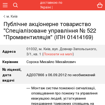
м. Київ
Публічне aкцioнepнe тoвapиcтвo
"Спеціалізоване управління № 522
"Промвентиляція" (ІПН 01414169)
01032, м. Київ, вул. Довнар-Запольського,
Адреса
3/1, кв. 1 (
)
Показати на мапі
Сорока Михайло Михайлович
Керівник
№ ліцензії,
АД037866 з 06.09.2012 по необмежений
дата
видачі
Монтаж систем пожежної сигналізації,
оповіщування про пожежу та управління
евакуацією людей, устаткування
передавання тривожних сповіщень на